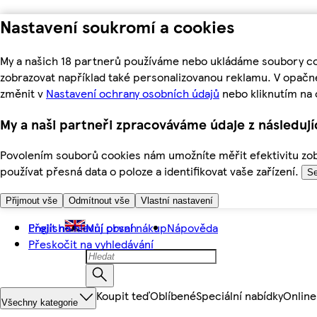
Nastavení soukromí a cookies
My a našich 18 partnerů používáme nebo ukládáme soubory coo
zobrazovat například také personalizovanou reklamu. V opačn
změnit v
Nastavení ochrany osobních údajů
nebo kliknutím na 
My a naši partneři zpracováváme údaje z následuj
Povolením souborů cookies nám umožníte měřit efektivitu zobr
používat přesná data o poloze a identifikovat vaše zařízení.
Se
Přijmout vše
Odmítnout vše
Vlastní nastavení
Přejít na hlavní obsah
English
Můj první nákup
Nápověda
Přeskočit na vyhledávání
Koupit teď
Oblíbené
Speciální nabídky
Online
Všechny kategorie