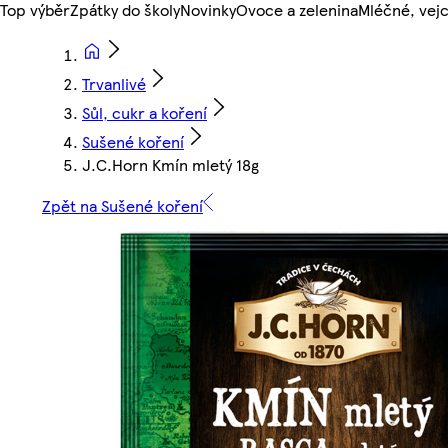
Top výběr
Zpátky do školy
Novinky
Ovoce a zelenina
Mléčné, vejc
Trvanlivé
Sůl, cukr a koření
Sušené koření
J.C.Horn Kmín mletý 18g
Zpět na Sušené koření