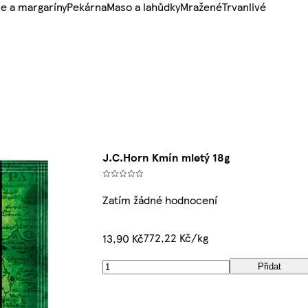
e a margaríny
Pekárna
Maso a lahůdky
Mražené
Trvanlivé
J.C.Horn Kmín mletý 18g
Zatím žádné hodnocení
772,22 Kč/kg
13,90 Kč
Přidat