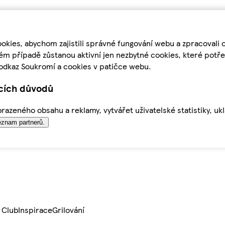
kies, abychom zajistili správné fungování webu a zpracovali 
ém případě zůstanou aktivní jen nezbytné cookies, které pot
odkaz Soukromí a cookies v patičce webu.
ících důvodů
azeného obsahu a reklamy, vytvářet uživatelské statistiky, uk
znam partnerů.
 Club
Inspirace
Grilování