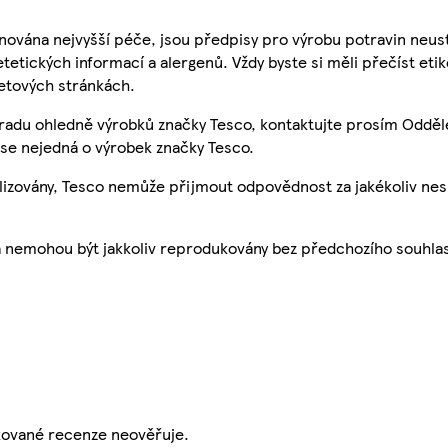
nována nejvyšší péče, jsou předpisy pro výrobu potravin neust
etetických informací a alergenů. Vždy byste si měli přečíst eti
etových stránkách.
 radu ohledně výrobků značky Tesco, kontaktujte prosím Odděl
se nejedná o výrobek značky Tesco.
ualizovány, Tesco nemůže přijmout odpovědnost za jakékoliv ne
a nemohou být jakkoliv reprodukovány bez předchozího souhla
ikované recenze neověřuje.