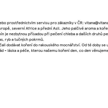
bo prostřednictvím servisu pro zákazníky v ČR: vitana@vitan
vropě, severní Africe a přední Asii. Jeho palčivé aroma a koř
mín je nezbytnou přísadou při pečení chleba a dalších druhů pe
as, ryb a tučných pokrmů.
ačali dodávat koření do rakouského mocnářství. Od té doby se 
ád - láska a péče, kterou našemu koření den, co den věnujem