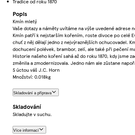
Tradice od roku 1870
Popis
Kmín mletý
Vaše dotazy a náměty uvítáme na výše uvedené adrese ne
Kmín patří k nejstarším kořením, roste divoce po celé E
chuť z něj dělají jedno z nejvýraznějších ochucovadel. K
dochucení polévek, brambor, zelí, ale také při pečení m
Historie našeho koření sahá až do roku 1870, kdy jsme z
změnila a zmodernizovala. Jedno nám ale zůstane napoř
S úctou váš J.C. Horn
Množství: 0.018kg
Skladování a příprava
Skladování
Skladujte v suchu.
Více informací