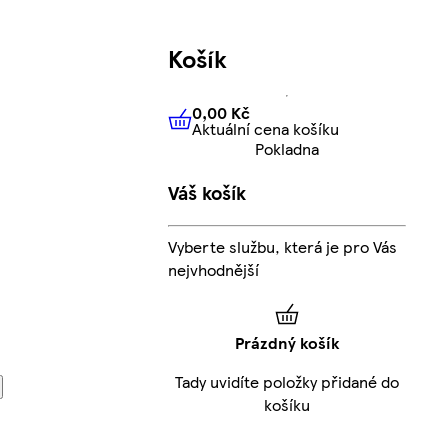
Košík
0,00 Kč
Aktuální cena košíku
0,00 Kč
Aktuální cena košíku
Pokladna
Váš košík
Vyberte službu, která je pro Vás
nejvhodnější
Prázdný košík
Tady uvidíte položky přidané do
košíku