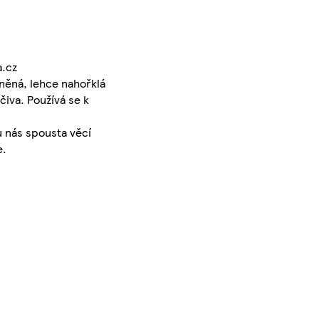
a.cz
eněná, lehce nahořklá
čiva. Používá se k
u nás spousta věcí
e.