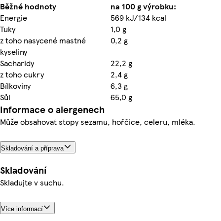
Běžné hodnoty
na 100 g výrobku:
Energie
569 kJ/134 kcal
Tuky
1,0 g
z toho nasycené mastné
0,2 g
kyseliny
Sacharidy
22,2 g
z toho cukry
2,4 g
Bílkoviny
6,3 g
Sůl
65,0 g
Informace o alergenech
Může obsahovat stopy sezamu, hořčice, celeru, mléka.
Skladování a příprava
Skladování
Skladujte v suchu.
Více informací