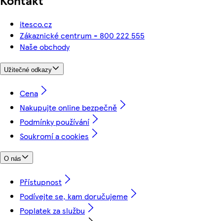
Kontakt
itesco.cz
Zákaznické centrum - 800 222 555
Naše obchody
Užitečné odkazy
Cena
Nakupujte online bezpečně
Podmínky používání
Soukromí a cookies
O nás
Přístupnost
Podívejte se, kam doručujeme
Poplatek za službu