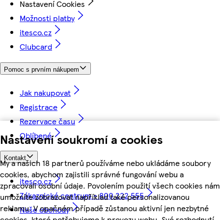
Nastavení Cookies
Možnosti platby
itesco.cz
Clubcard
Pomoc s prvním nákupem
Jak nakupovat
Registrace
Rezervace času
Oblíbené
Nastavení soukromí a cookies
Kontakt
My a našich 18 partnerů používáme nebo ukládáme soubory
cookies, abychom zajistili správné fungování webu a
itesco.cz
zpracovali osobní údaje. Povolením použití všech cookies nám
Zákaznické centrum - 800 222 555
umožníte zobrazovat například také personalizovanou
reklamu. V opačném případě zůstanou aktivní jen nezbytné
Naše obchody
cookies, které potřebujeme k provozu webu. Své rozhodnutí