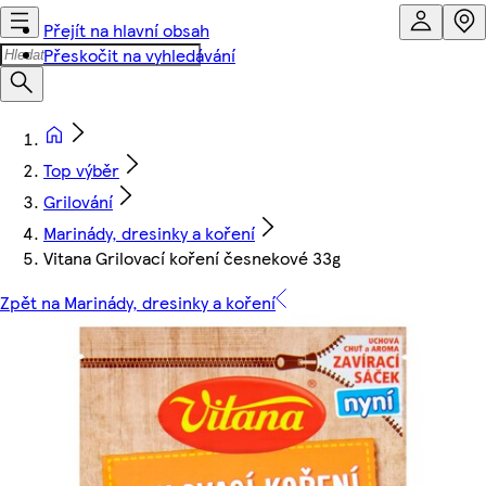
Přejít na hlavní obsah
Přeskočit na vyhledávání
Top výběr
Grilování
Marinády, dresinky a koření
Vitana Grilovací koření česnekové 33g
Zpět na Marinády, dresinky a koření