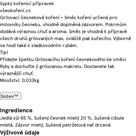
Sypký kořenicí přípravek
všeokoření.cz
Grilovací česnekové koření - Směs koření určená pro
milovníky česneku, vhodně doplněná zázvorem. Pokrmům
dodává výraznou chuť a aroma. Směs je vhodná k přípravě
všech druhů grilovaných mas, zvláště pak kuřecího. Výborně
se hodí také k sladkovodním rybám.
Tip!
Přidejte špetku Grilovacího koření česnekového ke směsi
Ryby a dochuťte jí grilovanou makrelu. Dostanete tak
výraznější chuť.
Množství: 0.033kg
Složení
Ingredience
Jedlá sůl 65 %, Sušený česnek mletý 20 %, Sušená cibule
mletá, Zázvor mletý, Sušená petrželová nať drcená
Výživové údaje