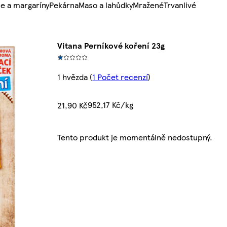
e a margaríny
Pekárna
Maso a lahůdky
Mražené
Trvanlivé
Vitana Perníkové koření 23g
1 hvězda
(
1 Počet recenzí
)
952,17 Kč/kg
21,90 Kč
Tento produkt je momentálně nedostupný.