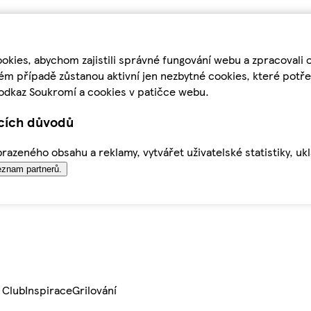
kies, abychom zajistili správné fungování webu a zpracovali 
ém případě zůstanou aktivní jen nezbytné cookies, které pot
odkaz Soukromí a cookies v patičce webu.
ících důvodů
azeného obsahu a reklamy, vytvářet uživatelské statistiky, uk
znam partnerů.
 Club
Inspirace
Grilování