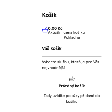
Košík
0,00 Kč
Aktuální cena košíku
0,00 Kč
Aktuální cena košíku
Pokladna
Váš košík
Vyberte službu, která je pro Vás
nejvhodnější
Prázdný košík
Tady uvidíte položky přidané do
košíku