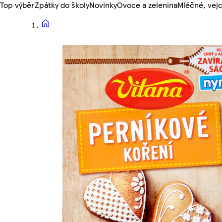
Top výběr
Zpátky do školy
Novinky
Ovoce a zelenina
Mléčné, vejc