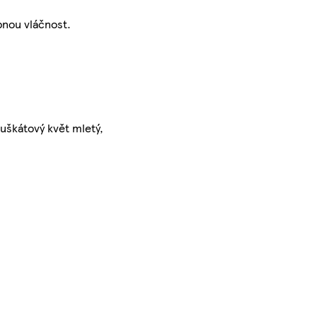
bnou vláčnost.
uškátový květ mletý,