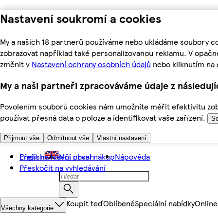
Nastavení soukromí a cookies
My a našich 18 partnerů používáme nebo ukládáme soubory coo
zobrazovat například také personalizovanou reklamu. V opačn
změnit v
Nastavení ochrany osobních údajů
nebo kliknutím na 
My a naši partneři zpracováváme údaje z následuj
Povolením souborů cookies nám umožníte měřit efektivitu zobr
používat přesná data o poloze a identifikovat vaše zařízení.
Se
Přijmout vše
Odmítnout vše
Vlastní nastavení
Přejít na hlavní obsah
English
Můj první nákup
Nápověda
Přeskočit na vyhledávání
Koupit teď
Oblíbené
Speciální nabídky
Online
Všechny kategorie