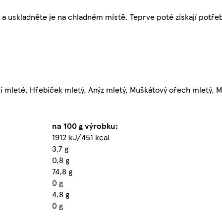
 uskladněte je na chladném místě. Teprve poté získají potře
í mleté, Hřebíček mletý, Anýz mletý, Muškátový ořech mletý, M
na 100 g výrobku:
1912 kJ/451 kcal
3,7 g
0,8 g
74,8 g
0 g
4,8 g
0 g