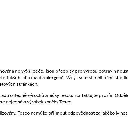
nována nejvyšší péče, jsou předpisy pro výrobu potravin neust
etetických informací a alergenů. Vždy byste si měli přečíst eti
etových stránkách.
 radu ohledně výrobků značky Tesco, kontaktujte prosím Odděl
se nejedná o výrobek značky Tesco.
ualizovány, Tesco nemůže přijmout odpovědnost za jakékoliv ne