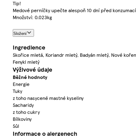
Tip!
Medové perníčky upečte alespoň 10 dní před konzumací a
Množství: 0.023kg
Složení
Ingredience
Skořice mletá, Koriandr mletý, Badyán mletý, Nové kořen
Fenykl mletý
Výživové údaje
Běžné hodnoty
Energie
Tuky
z toho nasycené mastné kyseliny
Sacharidy
z toho cukry
Bílkoviny
Sůl
Informace o alergenech