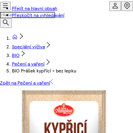
Přejít na hlavní obsah
Přeskočit na vyhledávání
Speciální výživa
BIO
Pečení a vaření
BIO Prášek kypřící - bez lepku
Zpět na Pečení a vaření