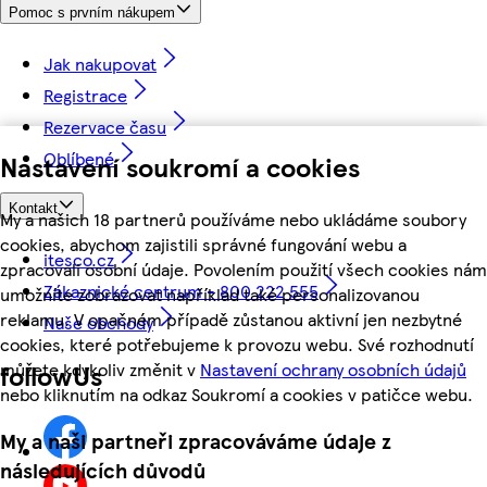
Pomoc s prvním nákupem
Jak nakupovat
Registrace
Rezervace času
Oblíbené
Nastavení soukromí a cookies
Kontakt
My a našich 18 partnerů používáme nebo ukládáme soubory
cookies, abychom zajistili správné fungování webu a
itesco.cz
zpracovali osobní údaje. Povolením použití všech cookies nám
Zákaznické centrum - 800 222 555
umožníte zobrazovat například také personalizovanou
reklamu. V opačném případě zůstanou aktivní jen nezbytné
Naše obchody
cookies, které potřebujeme k provozu webu. Své rozhodnutí
můžete kdykoliv změnit v
Nastavení ochrany osobních údajů
followUs
nebo kliknutím na odkaz Soukromí a cookies v patičce webu.
My a naši partneři zpracováváme údaje z
následujících důvodů