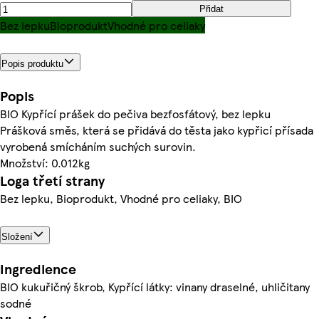
Přidat
Bez lepku
Bioprodukt
Vhodné pro celiaky
Popis produktu
Popis
BIO Kypřící prášek do pečiva bezfosfátový, bez lepku
Prášková směs, která se přidává do těsta jako kypřicí přísada
vyrobená smícháním suchých surovin.
Množství: 0.012kg
Loga třetí strany
Bez lepku, Bioprodukt, Vhodné pro celiaky, BIO
Složení
Ingredience
BIO kukuřičný škrob, Kypřící látky: vinany draselné, uhličitany
sodné