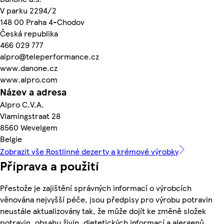
V parku 2294/2
148 00 Praha 4-Chodov
Česká republika
466 029 777
alpro@teleperformance.cz
www.danone.cz
www.alpro.com
Název a adresa
Alpro C.V.A.
Vlamingstraat 28
8560 Wevelgem
Belgie
Zobrazit vše Rostlinné dezerty a krémové výrobky
Příprava a použití
Přestože je zajištění správných informací o výrobcích
věnována nejvyšší péče, jsou předpisy pro výrobu potravin
neustále aktualizovány tak, že může dojít ke změně složek
potravin, obsahu živin, dietetických informací a alergenů.