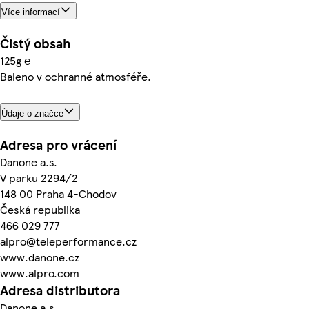
Více informací
Čistý obsah
125g ℮
Baleno v ochranné atmosféře.
Údaje o značce
Adresa pro vrácení
Danone a.s.
V parku 2294/2
148 00 Praha 4-Chodov
Česká republika
466 029 777
alpro@teleperformance.cz
www.danone.cz
www.alpro.com
Adresa distributora
Danone a.s.