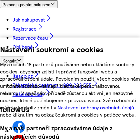
Pomoc s prvním nákupem
Jak nakupovat
Registrace
Rezervace času
Oblíbené
Nastavení soukromí a cookies
Kontakt
My a našich 18 partnerů používáme nebo ukládáme soubory
cookies, abychom zajistili správné fungování webu a
itesco.cz
zpracovali osobní údaje. Povolením použití všech cookies nám
Zákaznické centrum - 800 222 555
umožníte zobrazovat například také personalizovanou
reklamu. V opačném případě zůstanou aktivní jen nezbytné
Naše obchody
cookies, které potřebujeme k provozu webu. Své rozhodnutí
můžete kdykoliv změnit v
Nastavení ochrany osobních údajů
followUs
nebo kliknutím na odkaz Soukromí a cookies v patičce webu.
My a naši partneři zpracováváme údaje z
následujících důvodů