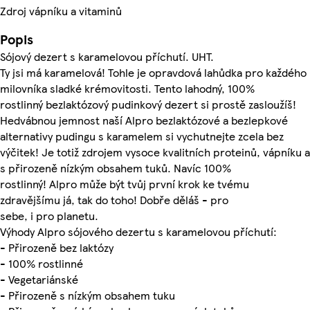
Zdroj vápníku a vitaminů
Popis
Sójový dezert s karamelovou příchutí. UHT.
Ty jsi má karamelová! Tohle je opravdová lahůdka pro každého
milovníka sladké krémovitosti. Tento lahodný, 100%
rostlinný bezlaktózový pudinkový dezert si prostě zasloužíš!
Hedvábnou jemnost naší Alpro bezlaktózové a bezlepkové
alternativy pudingu s karamelem si vychutnejte zcela bez
výčitek! Je totiž zdrojem vysoce kvalitních proteinů, vápníku a
s přirozeně nízkým obsahem tuků. Navíc 100%
rostlinný! Alpro může být tvůj první krok ke tvému
zdravějšímu já, tak do toho! Dobře děláš - pro
sebe, i pro planetu.
Výhody Alpro sójového dezertu s karamelovou příchutí:
- Přirozeně bez laktózy
- 100% rostlinné
- Vegetariánské
- Přirozeně s nízkým obsahem tuku