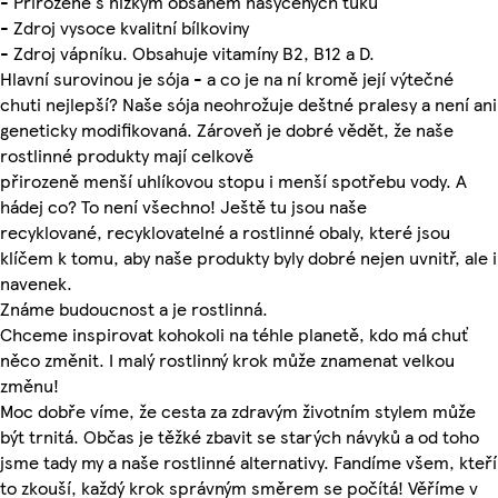
- Přirozeně s nízkým obsahem nasycených tuků
- Zdroj vysoce kvalitní bílkoviny
- Zdroj vápníku. Obsahuje vitamíny B2, B12 a D.
Hlavní surovinou je sója - a co je na ní kromě její výtečné
chuti nejlepší? Naše sója neohrožuje deštné pralesy a není ani
geneticky modifikovaná. Zároveň je dobré vědět, že naše
rostlinné produkty mají celkově
přirozeně menší uhlíkovou stopu i menší spotřebu vody. A
hádej co? To není všechno! Ještě tu jsou naše
recyklované, recyklovatelné a rostlinné obaly, které jsou
klíčem k tomu, aby naše produkty byly dobré nejen uvnitř, ale i
navenek.
Známe budoucnost a je rostlinná.
Chceme inspirovat kohokoli na téhle planetě, kdo má chuť
něco změnit. I malý rostlinný krok může znamenat velkou
změnu!
Moc dobře víme, že cesta za zdravým životním stylem může
být trnitá. Občas je těžké zbavit se starých návyků a od toho
jsme tady my a naše rostlinné alternativy. Fandíme všem, kteří
to zkouší, každý krok správným směrem se počítá! Věříme v