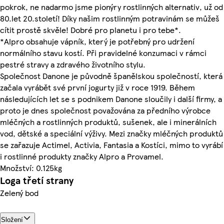
pokrok, ne nadarmo jsme pionýry rostlinných alternativ, už od
80.let 20.století! Díky našim rostlinným potravinám se můžeš
cítit prostě skvěle! Dobré pro planetu i pro tebe*.
*Alpro obsahuje vápník, který je potřebný pro udržení
normálního stavu kostí. Při pravidelné konzumaci v rámci
pestré stravy a zdravého životního stylu.
Společnost Danone je původně španělskou společností, která
začala vyrábět své první jogurty již v roce 1919. Během
následujících let se s podnikem Danone sloučily i další firmy, a
proto je dnes společnost považována za předního výrobce
mléčných a rostlinných produktů, sušenek, ale i minerálních
vod, dětské a speciální výživy. Mezi značky mléčných produktů
se zařazuje Actimel, Activia, Fantasia a Kostíci, mimo to vyrábí
i rostlinné produkty značky Alpro a Provamel.
Množství: 0.125kg
Loga třetí strany
Zelený bod
Složení