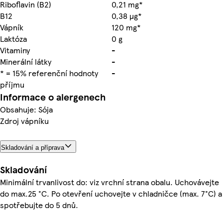
Riboflavin (B2)
0,21 mg*
B12
0,38 µg*
Vápník
120 mg*
Laktóza
0 g
Vitaminy
-
Minerální látky
-
* = 15% referenční hodnoty
-
příjmu
Informace o alergenech
Obsahuje: Sója
Zdroj vápníku
Skladování a příprava
Skladování
Minimální trvanlivost do: viz vrchní strana obalu. Uchovávejte
do max.25 °C. Po otevření uchovejte v chladničce (max. 7°C) a
spotřebujte do 5 dnů.