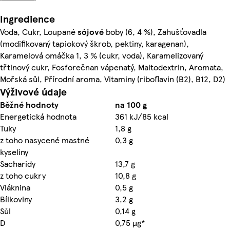
Ingredience
Voda, Cukr, Loupané
sójové
boby (6, 4 %), Zahušťovadla
(modifikovaný tapiokový škrob, pektiny, karagenan),
Karamelová omáčka 1, 3 % (cukr, voda), Karamelizovaný
třtinový cukr, Fosforečnan vápenatý, Maltodextrin, Aromata,
Mořská sůl, Přírodní aroma, Vitaminy (riboflavin (B2), B12, D2)
Výživové údaje
Běžné hodnoty
na 100 g
Energetická hodnota
361 kJ/85 kcal
Tuky
1,8 g
z toho nasycené mastné
0,3 g
kyseliny
Sacharidy
13,7 g
z toho cukry
10,8 g
Vláknina
0,5 g
Bílkoviny
3,2 g
Sůl
0,14 g
D
0,75 µg*