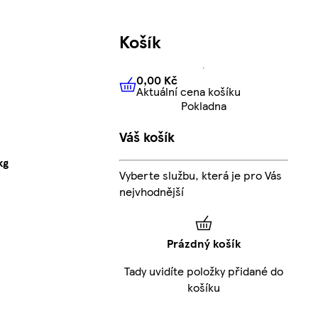
Košík
0,00 Kč
Aktuální cena košíku
0,00 Kč
Aktuální cena košíku
Pokladna
Váš košík
kg
Vyberte službu, která je pro Vás
nejvhodnější
Prázdný košík
Tady uvidíte položky přidané do
košíku