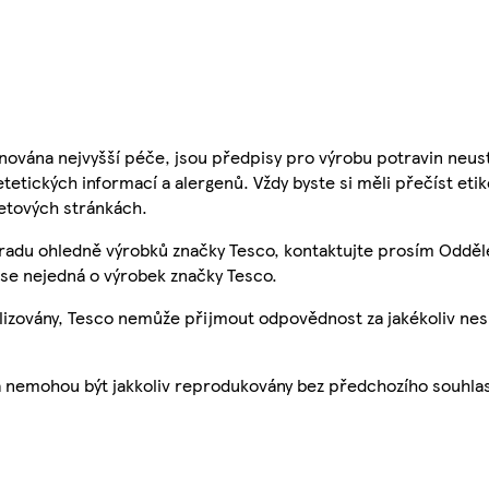
nována nejvyšší péče, jsou předpisy pro výrobu potravin neust
etetických informací a alergenů. Vždy byste si měli přečíst eti
etových stránkách.
 radu ohledně výrobků značky Tesco, kontaktujte prosím Odděl
se nejedná o výrobek značky Tesco.
ualizovány, Tesco nemůže přijmout odpovědnost za jakékoliv ne
a nemohou být jakkoliv reprodukovány bez předchozího souhla