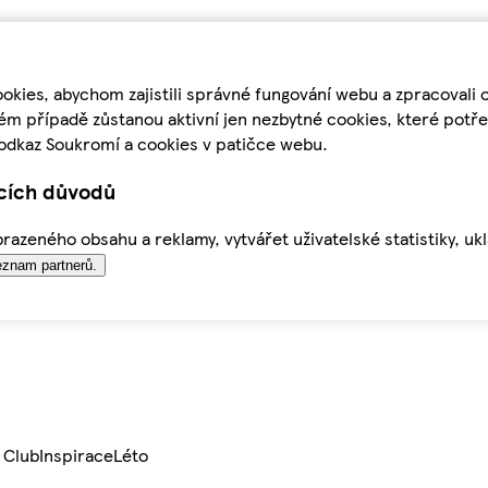
kies, abychom zajistili správné fungování webu a zpracovali 
ém případě zůstanou aktivní jen nezbytné cookies, které pot
odkaz Soukromí a cookies v patičce webu.
ících důvodů
azeného obsahu a reklamy, vytvářet uživatelské statistiky, uk
znam partnerů.
 Club
Inspirace
Léto