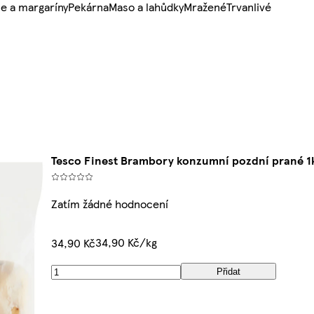
e a margaríny
Pekárna
Maso a lahůdky
Mražené
Trvanlivé
Tesco Finest Brambory konzumní pozdní prané 1
Zatím žádné hodnocení
34,90 Kč/kg
34,90 Kč
Přidat