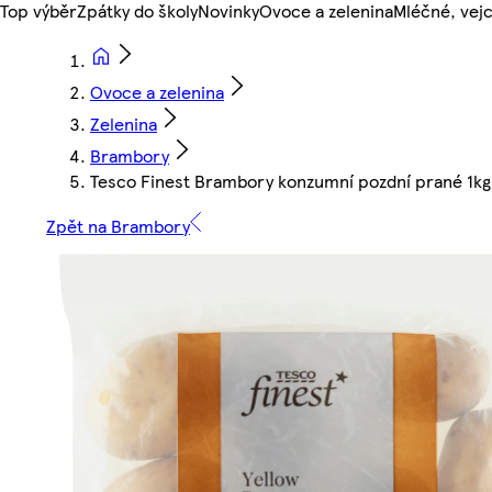
Top výběr
Zpátky do školy
Novinky
Ovoce a zelenina
Mléčné, vejc
Ovoce a zelenina
Zelenina
Brambory
Tesco Finest Brambory konzumní pozdní prané 1kg
Zpět na Brambory