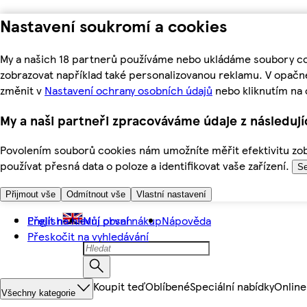
Nastavení soukromí a cookies
My a našich 18 partnerů používáme nebo ukládáme soubory coo
zobrazovat například také personalizovanou reklamu. V opačn
změnit v
Nastavení ochrany osobních údajů
nebo kliknutím na 
My a naši partneři zpracováváme údaje z následuj
Povolením souborů cookies nám umožníte měřit efektivitu zobr
používat přesná data o poloze a identifikovat vaše zařízení.
Se
Přijmout vše
Odmítnout vše
Vlastní nastavení
Přejít na hlavní obsah
English
Můj první nákup
Nápověda
Přeskočit na vyhledávání
Koupit teď
Oblíbené
Speciální nabídky
Online
Všechny kategorie