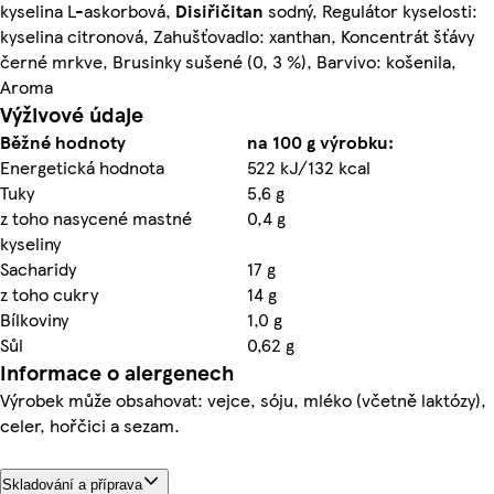
kyselina L-askorbová,
Disiřičitan
sodný, Regulátor kyselosti:
kyselina citronová, Zahušťovadlo: xanthan, Koncentrát šťávy
černé mrkve, Brusinky sušené (0, 3 %), Barvivo: košenila,
Aroma
Výživové údaje
Běžné hodnoty
na 100 g výrobku:
Energetická hodnota
522 kJ/132 kcal
Tuky
5,6 g
z toho nasycené mastné
0,4 g
kyseliny
Sacharidy
17 g
z toho cukry
14 g
Bílkoviny
1,0 g
Sůl
0,62 g
Informace o alergenech
Výrobek může obsahovat: vejce, sóju, mléko (včetně laktózy),
celer, hořčici a sezam.
Skladování a příprava