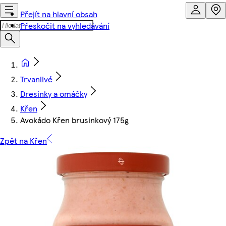
Přejít na hlavní obsah
Přeskočit na vyhledávání
Trvanlivé
Dresinky a omáčky
Křen
Avokádo Křen brusinkový 175g
Zpět na Křen