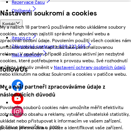
Rezervace času
Oblíbené
Nastavení soukromí a cookies
Kontakt
My a našich 18 partnerů používáme nebo ukládáme soubory
cookies, abychom zajistili správné fungování webu a
itesco.cz
zpracovali osobní údaje. Povolením použití všech cookies nám
Zákaznické centrum - 800 222 555
umožníte zobrazovat například také personalizovanou
reklamu. V opačném případě zůstanou aktivní jen nezbytné
Naše obchody
cookies, které potřebujeme k provozu webu. Své rozhodnutí
můžete kdykoliv změnit v
Nastavení ochrany osobních údajů
followUs
nebo kliknutím na odkaz Soukromí a cookies v patičce webu.
My a naši partneři zpracováváme údaje z
následujících důvodů
Povolením souborů cookies nám umožníte měřit efektivitu
zobrazeného obsahu a reklamy, vytvářet uživatelské statistiky,
ukládat nebo přistupovat k informacím ve vašem zařízení,
©
Tesco Stores ČR a.s. 2026
používat přesná data o poloze a identifikovat vaše zařízení.