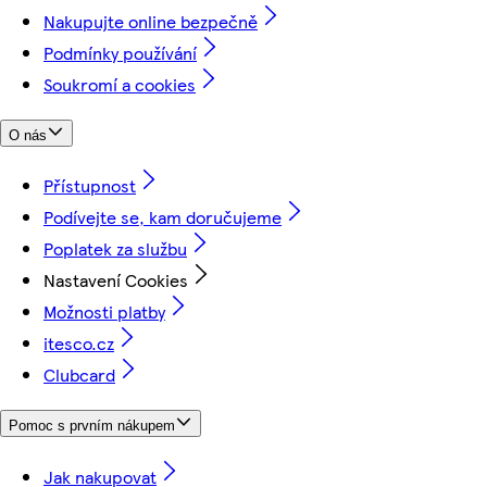
Nakupujte online bezpečně
Podmínky používání
Soukromí a cookies
O nás
Přístupnost
Podívejte se, kam doručujeme
Poplatek za službu
Nastavení Cookies
Možnosti platby
itesco.cz
Clubcard
Pomoc s prvním nákupem
Jak nakupovat