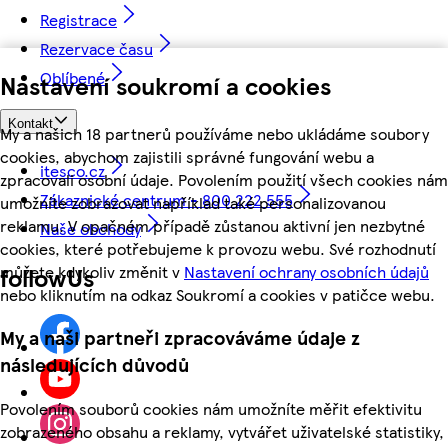
Registrace
Rezervace času
Oblíbené
Nastavení soukromí a cookies
Kontakt
My a našich 18 partnerů používáme nebo ukládáme soubory
cookies, abychom zajistili správné fungování webu a
itesco.cz
zpracovali osobní údaje. Povolením použití všech cookies nám
Zákaznické centrum - 800 222 555
umožníte zobrazovat například také personalizovanou
reklamu. V opačném případě zůstanou aktivní jen nezbytné
Naše obchody
cookies, které potřebujeme k provozu webu. Své rozhodnutí
můžete kdykoliv změnit v
Nastavení ochrany osobních údajů
followUs
nebo kliknutím na odkaz Soukromí a cookies v patičce webu.
My a naši partneři zpracováváme údaje z
následujících důvodů
Povolením souborů cookies nám umožníte měřit efektivitu
zobrazeného obsahu a reklamy, vytvářet uživatelské statistiky,