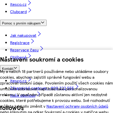
itesco.cz
Clubcard
Pomoc s prvním nákupem
Jak nakupovat
Registrace
Rezervace času
Oblíbené
Nastavení soukromí a cookies
Kontakt
My a našich 18 partnerů používáme nebo ukládáme soubory
cookies, abychom zajistili správné fungování webu a
itesco.cz
zpracovali osobní údaje. Povolením použití všech cookies nám
Zákaznické centrum - 800 222 555
umožníte zobrazovat například také personalizovanou
reklamu. V opačném případě zůstanou aktivní jen nezbytné
Naše obchody
cookies, které potřebujeme k provozu webu. Své rozhodnutí
můžete kdykoliv změnit v
Nastavení ochrany osobních údajů
followUs
nebo kliknutím na odkaz Soukromí a cookies v patičce webu.