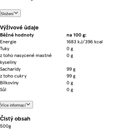
Složení
Výživové údaje
Běžné hodnoty
na 100 g:
Energie
1683 kJ/396 kcal
Tuky
0 g
z toho nasycené mastné
0 g
kyseliny
Sacharidy
99 g
z toho cukry
99 g
Bílkoviny
0 g
Sůl
0 g
Více informací
Čistý obsah
500g