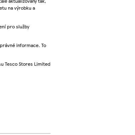
ále aktualizovány tak,
ketu na výrobku a
ení pro služby
správné informace. To
su Tesco Stores Limited