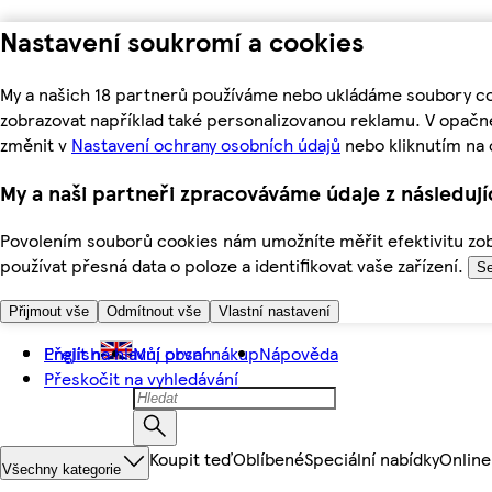
Nastavení soukromí a cookies
My a našich 18 partnerů používáme nebo ukládáme soubory coo
zobrazovat například také personalizovanou reklamu. V opačn
změnit v
Nastavení ochrany osobních údajů
nebo kliknutím na 
My a naši partneři zpracováváme údaje z následuj
Povolením souborů cookies nám umožníte měřit efektivitu zobr
používat přesná data o poloze a identifikovat vaše zařízení.
Se
Přijmout vše
Odmítnout vše
Vlastní nastavení
Přejít na hlavní obsah
English
Můj první nákup
Nápověda
Přeskočit na vyhledávání
Koupit teď
Oblíbené
Speciální nabídky
Online
Všechny kategorie