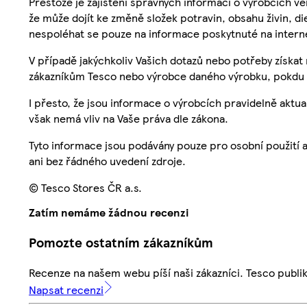
Přestože je zajištění správných informací o výrobcích vě
že může dojít ke změně složek potravin, obsahu živin, di
nespoléhat se pouze na informace poskytnuté na intern
V případě jakýchkoliv Vašich dotazů nebo potřeby získat
zákazníkům Tesco nebo výrobce daného výrobku, pokdu 
I přesto, že jsou informace o výrobcích pravidelně akt
však nemá vliv na Vaše práva dle zákona.
Tyto informace jsou podávány pouze pro osobní použití 
ani bez řádného uvedení zdroje.
© Tesco Stores ČR a.s.
Zatím nemáme žádnou recenzi
Pomozte ostatním zákazníkům
Recenze na našem webu píší naši zákazníci. Tesco publ
Napsat recenzi