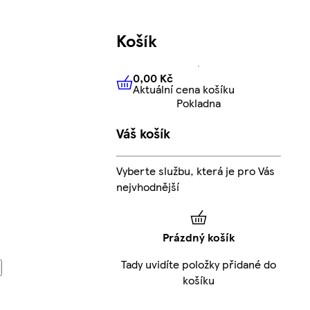
Košík
0,00 Kč
Aktuální cena košíku
0,00 Kč
Aktuální cena košíku
Pokladna
Váš košík
Vyberte službu, která je pro Vás
nejvhodnější
Prázdný košík
Tady uvidíte položky přidané do
košíku