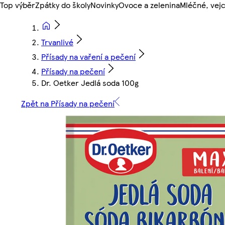
Top výběr
Zpátky do školy
Novinky
Ovoce a zelenina
Mléčné, vejc
Trvanlivé
Přísady na vaření a pečení
Přísady na pečení
Dr. Oetker Jedlá soda 100g
Zpět na Přísady na pečení