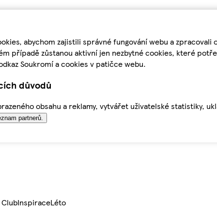
kies, abychom zajistili správné fungování webu a zpracovali 
ém případě zůstanou aktivní jen nezbytné cookies, které pot
odkaz Soukromí a cookies v patičce webu.
ících důvodů
azeného obsahu a reklamy, vytvářet uživatelské statistiky, uk
znam partnerů.
 Club
Inspirace
Léto