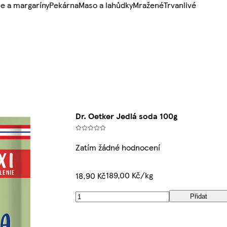
e a margaríny
Pekárna
Maso a lahůdky
Mražené
Trvanlivé
Dr. Oetker Jedlá soda 100g
Zatím žádné hodnocení
189,00 Kč/kg
18,90 Kč
Přidat