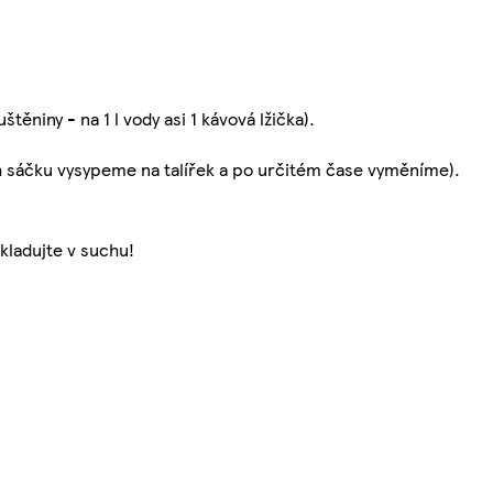
ěniny - na 1 l vody asi 1 kávová lžička).
h sáčku vysypeme na talířek a po určitém čase vyměníme).
Skladujte v suchu!