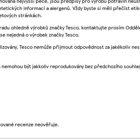
nována nejvyšší péče, jsou předpisy pro výrobu potravin neust
etetických informací a alergenů. Vždy byste si měli přečíst eti
etových stránkách.
 radu ohledně výrobků značky Tesco, kontaktujte prosím Odděl
se nejedná o výrobek značky Tesco.
ualizovány, Tesco nemůže přijmout odpovědnost za jakékoliv ne
a nemohou být jakkoliv reprodukovány bez předchozího souhla
ikované recenze neověřuje.