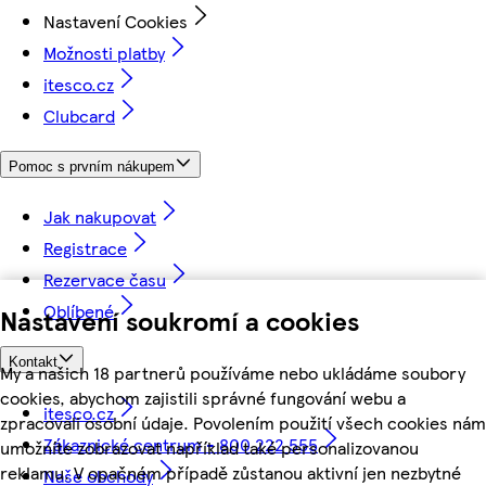
Nastavení Cookies
Možnosti platby
itesco.cz
Clubcard
Pomoc s prvním nákupem
Jak nakupovat
Registrace
Rezervace času
Oblíbené
Nastavení soukromí a cookies
Kontakt
My a našich 18 partnerů používáme nebo ukládáme soubory
cookies, abychom zajistili správné fungování webu a
itesco.cz
zpracovali osobní údaje. Povolením použití všech cookies nám
Zákaznické centrum - 800 222 555
umožníte zobrazovat například také personalizovanou
reklamu. V opačném případě zůstanou aktivní jen nezbytné
Naše obchody