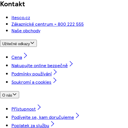
Kontakt
itesco.cz
Zákaznické centrum - 800 222 555
Naše obchody
Užitečné odkazy
Cena
Nakupujte online bezpečně
Podmínky používání
Soukromí a cookies
O nás
Přístupnost
Podívejte se, kam doručujeme
Poplatek za službu