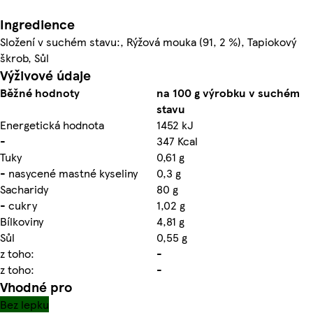
Ingredience
Složení v suchém stavu:, Rýžová mouka (91, 2 %), Tapiokový
škrob, Sůl
Výživové údaje
Běžné hodnoty
na 100 g výrobku v suchém
stavu
Energetická hodnota
1452 kJ
-
347 Kcal
Tuky
0,61 g
- nasycené mastné kyseliny
0,3 g
Sacharidy
80 g
- cukry
1,02 g
Bílkoviny
4,81 g
Sůl
0,55 g
z toho:
-
z toho:
-
Vhodné pro
Bez lepku