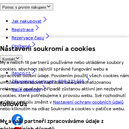
Pomoc s prvním nákupem
Jak nakupovat
Registrace
Rezervace času
Oblíbené
Nastavení soukromí a cookies
Kontakt
My a našich 18 partnerů používáme nebo ukládáme soubory
cookies, abychom zajistili správné fungování webu a
itesco.cz
zpracovali osobní údaje. Povolením použití všech cookies nám
Zákaznické centrum - 800 222 555
umožníte zobrazovat například také personalizovanou
reklamu. V opačném případě zůstanou aktivní jen nezbytné
Naše obchody
cookies, které potřebujeme k provozu webu. Své rozhodnutí
můžete kdykoliv změnit v
Nastavení ochrany osobních údajů
followUs
nebo kliknutím na odkaz Soukromí a cookies v patičce webu.
My a naši partneři zpracováváme údaje z
následujících důvodů