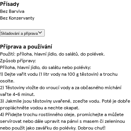
Přísady
Bez Barviva
Bez Konzervanty
Skladování a příprava
Příprava a používání
Použití: příloha, hlavní jídlo, do salátů, do polévek.
Způsob přípravy:
Příloha, hlavní jídlo, do salátu nebo polévky:
1) Dejte vařit vodu (1 litr vody na 100 g těstovin) a trochu
osolte.
2) Těstoviny vložte do vroucí vody a za občasného míchání
vařte 4-6 minut.
3) Jakmile jsou těstoviny uvařené, zceďte vodu. Poté je dobře
propláchněte vodou a nechte okapat.
4) Přidejte trochu rostlinného oleje, promíchejte a můžete
servírovat nebo dále upravit na pánvi s masem či zeleninou
nebo použít jako zavářku do polévky. Dobrou chuť!