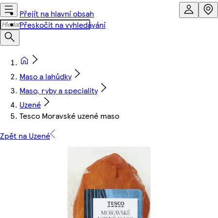
Přejít na hlavní obsah
Přeskočit na vyhledávání
Maso a lahůdky
Maso, ryby a speciality
Uzené
Tesco Moravské uzené maso
Zpět na Uzené