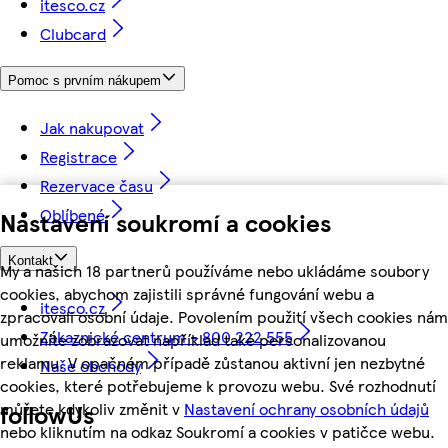
itesco.cz
Clubcard
Pomoc s prvním nákupem
Jak nakupovat
Registrace
Rezervace času
Oblíbené
Nastavení soukromí a cookies
Kontakt
My a našich 18 partnerů používáme nebo ukládáme soubory
cookies, abychom zajistili správné fungování webu a
itesco.cz
zpracovali osobní údaje. Povolením použití všech cookies nám
Zákaznické centrum - 800 222 555
umožníte zobrazovat například také personalizovanou
reklamu. V opačném případě zůstanou aktivní jen nezbytné
Naše obchody
cookies, které potřebujeme k provozu webu. Své rozhodnutí
můžete kdykoliv změnit v
Nastavení ochrany osobních údajů
followUs
nebo kliknutím na odkaz Soukromí a cookies v patičce webu.