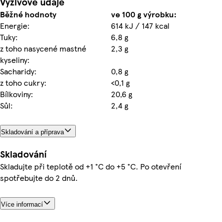
Výživové údaje
Běžné hodnoty
ve 100 g výrobku:
Energie:
614 kJ / 147 kcal
Tuky:
6,8 g
z toho nasycené mastné
2,3 g
kyseliny:
Sacharidy:
0,8 g
z toho cukry:
<0,1 g
Bílkoviny:
20,6 g
Sůl:
2,4 g
Skladování a příprava
Skladování
Skladujte při teplotě od +1 °C do +5 °C. Po otevření
spotřebujte do 2 dnů.
Více informací