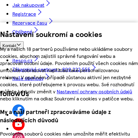
Jak nakupovat
Registrace
Rezervace času
Oblíbené
Nastavení soukromí a cookies
Kontakt
My a našich 18 partnerů používáme nebo ukládáme soubory
cookies, abychom zajistili správné fungování webu a
itesco.cz
zpracovali osobní údaje. Povolením použití všech cookies nám
Zákaznické centrum - 800 222 555
umožníte zobrazovat například také personalizovanou
reklamu. V opačném případě zůstanou aktivní jen nezbytné
Naše obchody
cookies, které potřebujeme k provozu webu. Své rozhodnutí
můžete kdykoliv změnit v
Nastavení ochrany osobních údajů
followUs
nebo kliknutím na odkaz Soukromí a cookies v patičce webu.
My a naši partneři zpracováváme údaje z
následujících důvodů
Povolením souborů cookies nám umožníte měřit efektivitu