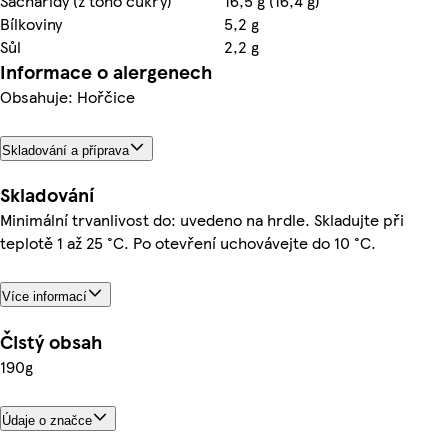
Sacharidy (z toho cukry)
16,5 g (16,4 g)
Bílkoviny
5,2 g
Sůl
2,2 g
Informace o alergenech
Obsahuje: Hořčice
Skladování a příprava
Skladování
Minimální trvanlivost do: uvedeno na hrdle. Skladujte při
teplotě 1 až 25 °C. Po otevření uchovávejte do 10 °C.
Více informací
Čistý obsah
190g
Údaje o značce