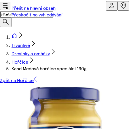
Přejít na hlavní obsah
Přeskočit na vyhledávání
Trvanlivé
Dresinky a omáčky
Hořčice
Kand Medová hořčice speciální 190g
Zpět na Hořčice