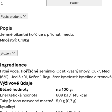
Přidat
Popis produktu
Popis
Jemně pikantní hořčice s příchutí medu.
Množství: 0.19kg
Složení
Ingredience
Pitná voda,
Hořčičné
semínko, Ocet kvasný lihový, Cukr, Med
(6 %), Jedlá sůl, Koření, Regulátor kyselosti: kyselina citronová
Výživové údaje
Běžné hodnoty
na 100 g:
Energetická hodnota
609 kJ / 145 kcal
Tuky (z toho nasycené mastné
5,0 g (0,7 g)
kyseliny)