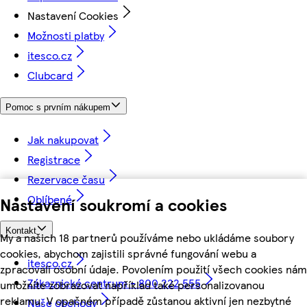
Nastavení Cookies
Možnosti platby
itesco.cz
Clubcard
Pomoc s prvním nákupem
Jak nakupovat
Registrace
Rezervace času
Oblíbené
Nastavení soukromí a cookies
Kontakt
My a našich 18 partnerů používáme nebo ukládáme soubory
cookies, abychom zajistili správné fungování webu a
itesco.cz
zpracovali osobní údaje. Povolením použití všech cookies nám
Zákaznické centrum - 800 222 555
umožníte zobrazovat například také personalizovanou
reklamu. V opačném případě zůstanou aktivní jen nezbytné
Naše obchody