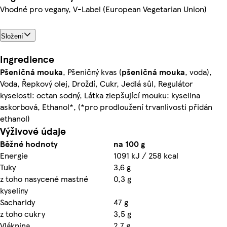
Vhodné pro vegany, V-Label (European Vegetarian Union)
Složení
Ingredience
Pšeničná
mouka
, Pšeničný kvas (
pšeničná
mouka
, voda),
Voda, Řepkový olej, Droždí, Cukr, Jedlá sůl, Regulátor
kyselosti: octan sodný, Látka zlepšující mouku: kyselina
askorbová, Ethanol*, (*pro prodloužení trvanlivosti přidán
ethanol)
Výživové údaje
Běžné hodnoty
na 100 g
Energie
1091 kJ / 258 kcal
Tuky
3,6 g
z toho nasycené mastné
0,3 g
kyseliny
Sacharidy
47 g
z toho cukry
3,5 g
Vláknina
2,7 g