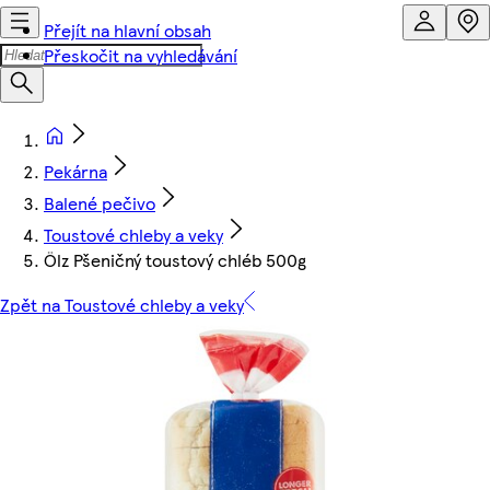
Přejít na hlavní obsah
Přeskočit na vyhledávání
Pekárna
Balené pečivo
Toustové chleby a veky
Ölz Pšeničný toustový chléb 500g
Zpět na Toustové chleby a veky