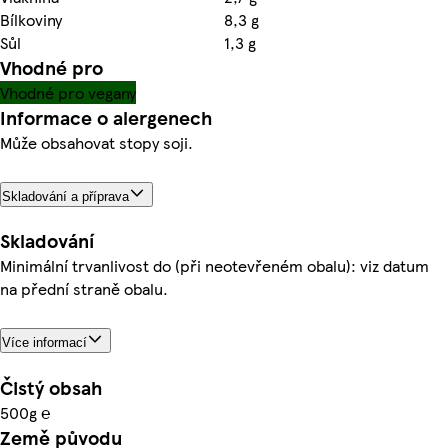
Bílkoviny
8,3 g
Sůl
1,3 g
Vhodné pro
Vhodné pro vegany
Informace o alergenech
Může obsahovat stopy soji.
Skladování a příprava
Skladování
Minimální trvanlivost do (při neotevřeném obalu): viz datum
na přední straně obalu.
Více informací
Čistý obsah
500g ℮
Země původu