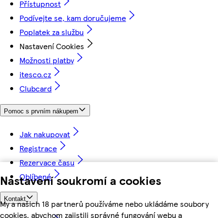
Přístupnost
Podívejte se, kam doručujeme
Poplatek za službu
Nastavení Cookies
Možnosti platby
itesco.cz
Clubcard
Pomoc s prvním nákupem
Jak nakupovat
Registrace
Rezervace času
Oblíbené
Nastavení soukromí a cookies
Kontakt
My a našich 18 partnerů používáme nebo ukládáme soubory
cookies, abychom zajistili správné fungování webu a