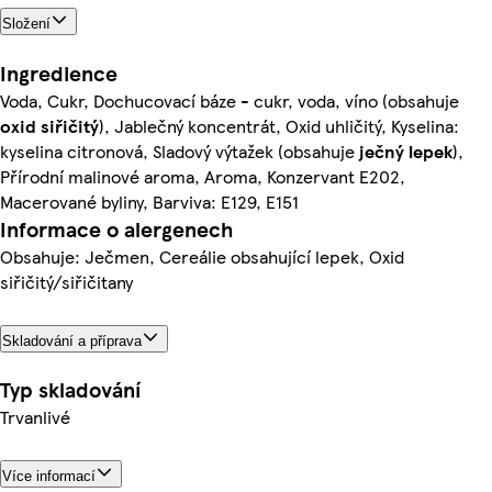
Složení
Ingredience
Voda, Cukr, Dochucovací báze - cukr, voda, víno (obsahuje
oxid siřičitý
), Jablečný koncentrát, Oxid uhličitý, Kyselina:
kyselina citronová, Sladový výtažek (obsahuje
ječný
lepek
),
Přírodní malinové aroma, Aroma, Konzervant E202,
Macerované byliny, Barviva: E129, E151
Informace o alergenech
Obsahuje: Ječmen, Cereálie obsahující lepek, Oxid
siřičitý/siřičitany
Skladování a příprava
Typ skladování
Trvanlivé
Více informací