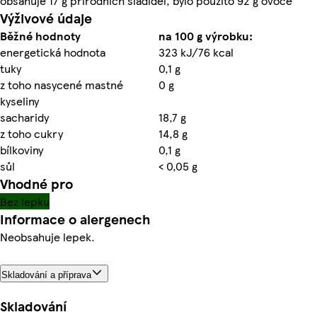
obsahuje 17 g přírodních sladidel, bylo použito 92 g ovoce
Výživové údaje
Běžné hodnoty
na 100 g výrobku:
energetická hodnota
323 kJ/76 kcal
tuky
0,1 g
z toho nasycené mastné
0 g
kyseliny
sacharidy
18,7 g
z toho cukry
14,8 g
bílkoviny
0,1 g
sůl
< 0,05 g
Vhodné pro
Bez lepku
Informace o alergenech
Neobsahuje lepek.
Skladování a příprava
Skladování