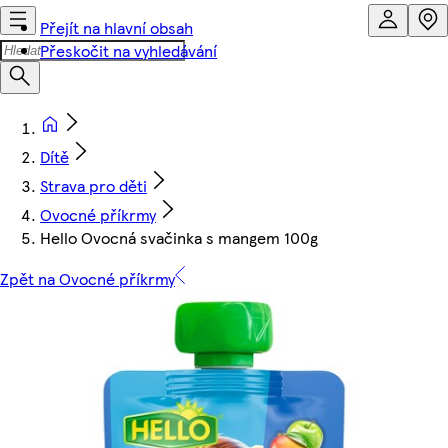
Přejít na hlavní obsah
Přeskočit na vyhledávání
Dítě
Strava pro děti
Ovocné příkrmy
Hello Ovocná svačinka s mangem 100g
Zpět na Ovocné příkrmy