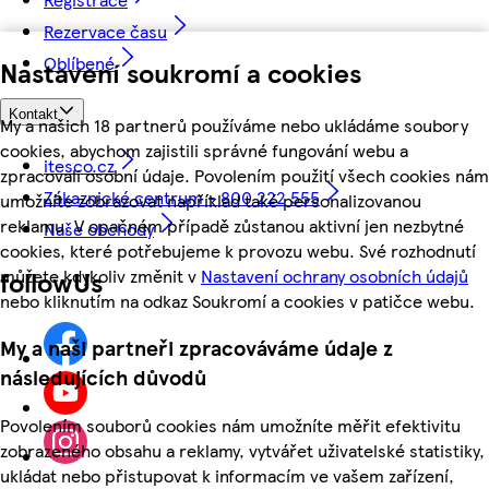
Rezervace času
Oblíbené
Nastavení soukromí a cookies
Kontakt
My a našich 18 partnerů používáme nebo ukládáme soubory
cookies, abychom zajistili správné fungování webu a
itesco.cz
zpracovali osobní údaje. Povolením použití všech cookies nám
Zákaznické centrum - 800 222 555
umožníte zobrazovat například také personalizovanou
reklamu. V opačném případě zůstanou aktivní jen nezbytné
Naše obchody
cookies, které potřebujeme k provozu webu. Své rozhodnutí
můžete kdykoliv změnit v
Nastavení ochrany osobních údajů
followUs
nebo kliknutím na odkaz Soukromí a cookies v patičce webu.
My a naši partneři zpracováváme údaje z
následujících důvodů
Povolením souborů cookies nám umožníte měřit efektivitu
zobrazeného obsahu a reklamy, vytvářet uživatelské statistiky,
ukládat nebo přistupovat k informacím ve vašem zařízení,