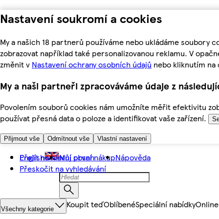
Nastavení soukromí a cookies
My a našich 18 partnerů používáme nebo ukládáme soubory coo
zobrazovat například také personalizovanou reklamu. V opačn
změnit v
Nastavení ochrany osobních údajů
nebo kliknutím na 
My a naši partneři zpracováváme údaje z následuj
Povolením souborů cookies nám umožníte měřit efektivitu zobr
používat přesná data o poloze a identifikovat vaše zařízení.
Se
Přijmout vše
Odmítnout vše
Vlastní nastavení
Přejít na hlavní obsah
English
Můj první nákup
Nápověda
Přeskočit na vyhledávání
Koupit teď
Oblíbené
Speciální nabídky
Online
Všechny kategorie