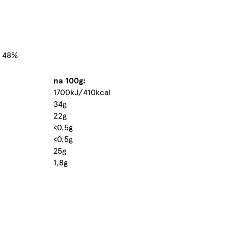
. 48%
na 100g:
1700kJ/410kcal
34g
22g
<0,5g
<0,5g
25g
1,8g