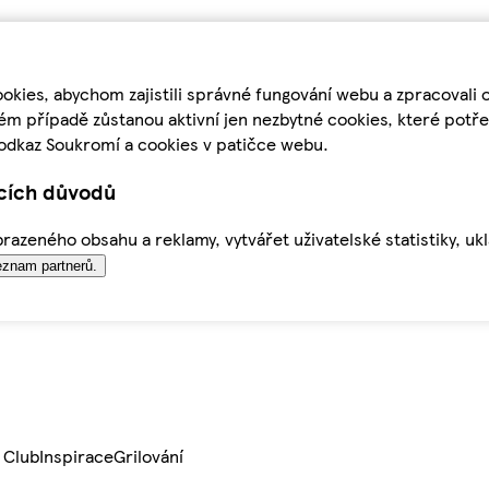
kies, abychom zajistili správné fungování webu a zpracovali 
ém případě zůstanou aktivní jen nezbytné cookies, které pot
odkaz Soukromí a cookies v patičce webu.
ících důvodů
azeného obsahu a reklamy, vytvářet uživatelské statistiky, uk
znam partnerů.
 Club
Inspirace
Grilování