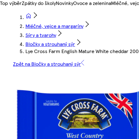
Top výběr
Zpátky do školy
Novinky
Ovoce a zelenina
Mléčné, vejc
Mléčné, vejce a margaríny
Sýry a tvarohy
Bločky a strouhaný sýr
Lye Cross Farm English Mature White cheddar 200
Zpět na Bločky a strouhaný sýr