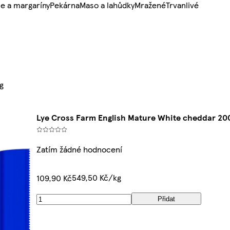
e a margaríny
Pekárna
Maso a lahůdky
Mražené
Trvanlivé
g
Lye Cross Farm English Mature White cheddar 20
Zatím žádné hodnocení
549,50 Kč/kg
109,90 Kč
Přidat