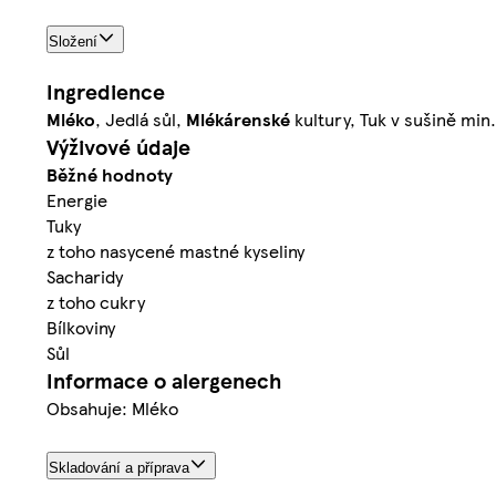
Složení
Ingredience
Mléko
, Jedlá sůl,
Mlékárenské
kultury, Tuk v sušině min
Výživové údaje
Běžné hodnoty
Energie
Tuky
z toho nasycené mastné kyseliny
Sacharidy
z toho cukry
Bílkoviny
Sůl
Informace o alergenech
Obsahuje: Mléko
Skladování a příprava