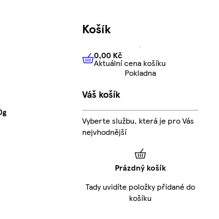
Košík
0,00 Kč
Aktuální cena košíku
0,00 Kč
Aktuální cena košíku
Pokladna
Váš košík
0g
Vyberte službu, která je pro Vás
nejvhodnější
Prázdný košík
Tady uvidíte položky přidané do
košíku