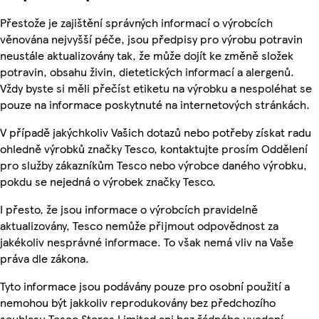
Přestože je zajištění správných informací o výrobcích
věnována nejvyšší péče, jsou předpisy pro výrobu potravin
neustále aktualizovány tak, že může dojít ke změně složek
potravin, obsahu živin, dietetických informací a alergenů.
Vždy byste si měli přečíst etiketu na výrobku a nespoléhat se
pouze na informace poskytnuté na internetových stránkách.
V případě jakýchkoliv Vašich dotazů nebo potřeby získat radu
ohledně výrobků značky Tesco, kontaktujte prosím Oddělení
pro služby zákazníkům Tesco nebo výrobce daného výrobku,
pokdu se nejedná o výrobek značky Tesco.
I přesto, že jsou informace o výrobcích pravidelně
aktualizovány, Tesco nemůže přijmout odpovědnost za
jakékoliv nesprávné informace. To však nemá vliv na Vaše
práva dle zákona.
Tyto informace jsou podávány pouze pro osobní použití a
nemohou být jakkoliv reprodukovány bez předchozího
souhlasu Tesco Stores Limited ani bez řádného uvedení