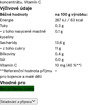
koncentrátu, Vitamín C
Výživové údaje
Běžné hodnoty
na 100 g výrobku:
Energie
267 kJ / 63 kcal
Tuky
0,3 g
- z toho nasycené mastné
0,1 g
kyseliny
Sacharidy
13,6 g
- z toho cukry
11 g
Bílkoviny
0,4 g
Sůl
0,0 g
Vitamin C
10 mg (40 %**)
**Referenční hodnota příjmu
-
pro kojence a malé děti
Vhodné pro
Bez přídavku cukru
Skladování a příprava