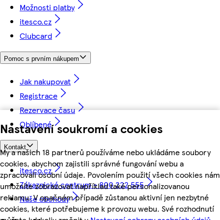
Možnosti platby
itesco.cz
Clubcard
Pomoc s prvním nákupem
Jak nakupovat
Registrace
Rezervace času
Oblíbené
Nastavení soukromí a cookies
Kontakt
My a našich 18 partnerů používáme nebo ukládáme soubory
cookies, abychom zajistili správné fungování webu a
itesco.cz
zpracovali osobní údaje. Povolením použití všech cookies nám
Zákaznické centrum - 800 222 555
umožníte zobrazovat například také personalizovanou
reklamu. V opačném případě zůstanou aktivní jen nezbytné
Naše obchody
cookies, které potřebujeme k provozu webu. Své rozhodnutí
můžete kdykoliv změnit v
Nastavení ochrany osobních údajů