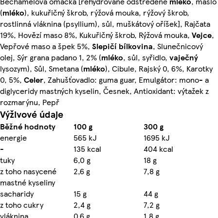
Bechamelová omáčka [rehydrované odstředěné
mléko
, máslo
(
mléko
), kukuřičný škrob, rýžová mouka, rýžový škrob,
rostlinná vláknina (psyllium), sůl, muškátový oříšek], Rajčata
19%, Hovězí maso 8%, Kukuřičný škrob, Rýžová mouka,
Vejce
,
Vepřové maso a špek 5%,
Slepičí bílkovina
, Slunečnicový
olej, Sýr grana padano 1, 2% (
mléko
, sůl, syřidlo,
vaječný
lysozym), Sůl, Smetana (
mléko
), Cibule, Rajský 0, 6%, Karotky
0, 5%,
Celer
, Zahušťovadlo: guma guar, Emulgátor: mono- a
diglyceridy mastných kyselin, Česnek, Antioxidant: výtažek z
rozmarýnu, Pepř
Výživové údaje
Běžné hodnoty
100 g
300 g
energie
565 kJ
1695 kJ
-
135 kcal
404 kcal
tuky
6,0 g
18 g
z toho nasycené
2,6 g
7,8 g
mastné kyseliny
sacharidy
15 g
44 g
z toho cukry
2,4 g
7,2 g
vláknina
0,6 g
1,8 g