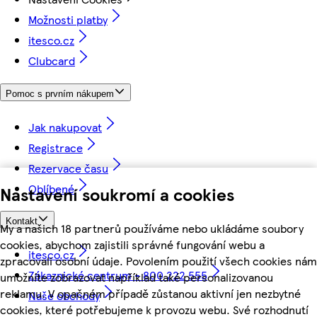
Možnosti platby
itesco.cz
Clubcard
Pomoc s prvním nákupem
Jak nakupovat
Registrace
Rezervace času
Oblíbené
Nastavení soukromí a cookies
Kontakt
My a našich 18 partnerů používáme nebo ukládáme soubory
cookies, abychom zajistili správné fungování webu a
itesco.cz
zpracovali osobní údaje. Povolením použití všech cookies nám
Zákaznické centrum - 800 222 555
umožníte zobrazovat například také personalizovanou
reklamu. V opačném případě zůstanou aktivní jen nezbytné
Naše obchody
cookies, které potřebujeme k provozu webu. Své rozhodnutí