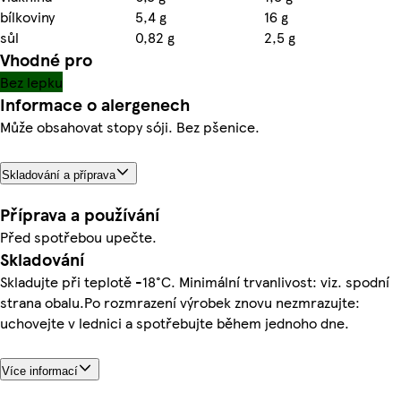
bílkoviny
5,4 g
16 g
sůl
0,82 g
2,5 g
Vhodné pro
Bez lepku
Informace o alergenech
Může obsahovat stopy sóji. Bez pšenice.
Skladování a příprava
Příprava a používání
Před spotřebou upečte.
Skladování
Skladujte při teplotě -18°C. Minimální trvanlivost: viz. spodní
strana obalu.Po rozmrazení výrobek znovu nezmrazujte:
uchovejte v lednici a spotřebujte během jednoho dne.
Více informací