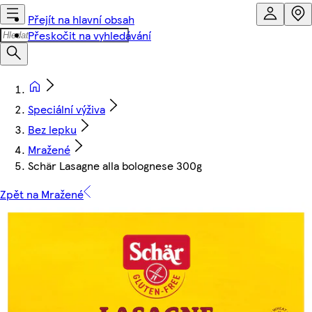
Přejít na hlavní obsah
Přeskočit na vyhledávání
Speciální výživa
Bez lepku
Mražené
Schär Lasagne alla bolognese 300g
Zpět na Mražené