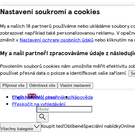
Nastavení soukromí a cookies
My a našich 18 partnerů používáme nebo ukládáme soubory coo
zobrazovat například také personalizovanou reklamu. V opačn
změnit v
Nastavení ochrany osobních údajů
nebo kliknutím na 
My a naši partneři zpracováváme údaje z následuj
Povolením souborů cookies nám umožníte měřit efektivitu zobr
používat přesná data o poloze a identifikovat vaše zařízení.
Se
Přijmout vše
Odmítnout vše
Vlastní nastavení
Přejít na hlavní obsah
English
Můj první nákup
Nápověda
Přeskočit na vyhledávání
Koupit teď
Oblíbené
Speciální nabídky
Online
Všechny kategorie