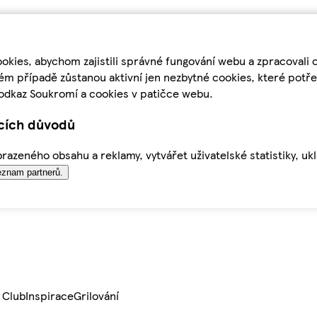
kies, abychom zajistili správné fungování webu a zpracovali 
ém případě zůstanou aktivní jen nezbytné cookies, které pot
odkaz Soukromí a cookies v patičce webu.
ících důvodů
azeného obsahu a reklamy, vytvářet uživatelské statistiky, uk
znam partnerů.
 Club
Inspirace
Grilování