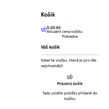
Košík
0,00 Kč
Aktuální cena košíku
0,00 Kč
Aktuální cena košíku
Pokladna
Váš košík
Vyberte službu, která je pro Vás
nejvhodnější
Prázdný košík
Tady uvidíte položky přidané do
košíku