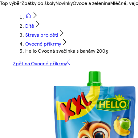
Top výběr
Zpátky do školy
Novinky
Ovoce a zelenina
Mléčné, vejc
Dítě
Strava pro děti
Ovocné příkrmy
Hello Ovocná svačinka s banány 200g
Zpět na Ovocné příkrmy