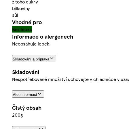
z toho cukry
bílkoviny
sůl
Vhodné pro
Bez lepku
Informace o alergenech
Neobsahuje lepek.
Skladování a příprava
Skladování
Nespotřebované množství uchovejte v chladničce v uzav
Více informací
Čistý obsah
200g