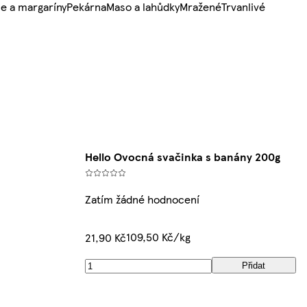
e a margaríny
Pekárna
Maso a lahůdky
Mražené
Trvanlivé
Hello Ovocná svačinka s banány 200g
Zatím žádné hodnocení
109,50 Kč/kg
21,90 Kč
Přidat