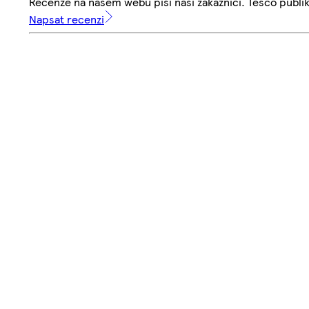
Recenze na našem webu píší naši zákazníci. Tesco publ
Napsat recenzi