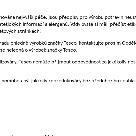
nována nejvyšší péče, jsou předpisy pro výrobu potravin neust
etetických informací a alergenů. Vždy byste si měli přečíst eti
etových stránkách.
 radu ohledně výrobků značky Tesco, kontaktujte prosím Odděl
se nejedná o výrobek značky Tesco.
ualizovány, Tesco nemůže přijmout odpovědnost za jakékoliv ne
a nemohou být jakkoliv reprodukovány bez předchozího souhla