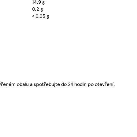
14,9 g
0,2 g
< 0,05 g
řeném obalu a spotřebujte do 24 hodin po otevření.