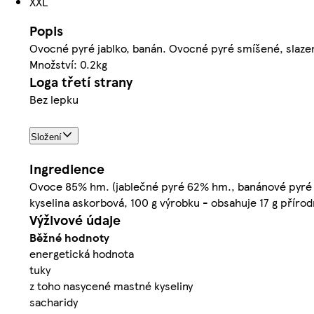
XXL
Popis
Ovocné pyré jablko, banán. Ovocné pyré smíšené, slazen
Množství: 0.2kg
Loga třetí strany
Bez lepku
Složení
Ingredience
Ovoce 85% hm. (jablečné pyré 62% hm., banánové pyré 23
kyselina askorbová, 100 g výrobku - obsahuje 17 g přírod
Výživové údaje
Běžné hodnoty
energetická hodnota
tuky
z toho nasycené mastné kyseliny
sacharidy