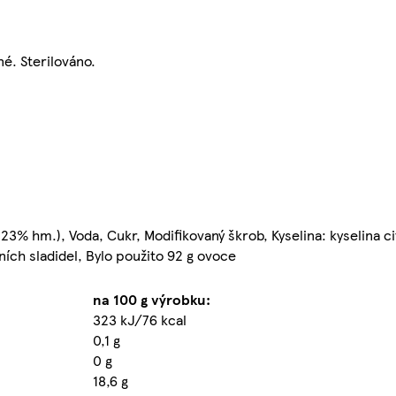
é. Sterilováno.
% hm.), Voda, Cukr, Modifikovaný škrob, Kyselina: kyselina ci
ních sladidel, Bylo použito 92 g ovoce
na 100 g výrobku:
323 kJ/76 kcal
0,1 g
0 g
18,6 g