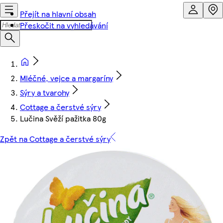
Přejít na hlavní obsah
Přeskočit na vyhledávání
Mléčné, vejce a margaríny
Sýry a tvarohy
Cottage a čerstvé sýry
Lučina Svěží pažitka 80g
Zpět na Cottage a čerstvé sýry