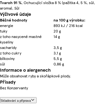
Tvaroh
91 %
, Ochucující složka 8 % (pažitka 4, 5 %, sůl,
aroma), Sůl
Výživové údaje
Běžné hodnoty
na 100 g výrobku:
energie
893 kJ / 216 kcal
tuky
20 g
z toho nasycené mastné
14 g
kyseliny
sacharidy
3,5 g
z toho cukry
3,1 g
bílkoviny
5,5 g
sůl
0,86 g
Informace o alergenech
Může obsahovat ryby a skořápkové plody.
Přísady
Bez Konzervanty
Skladování a příprava