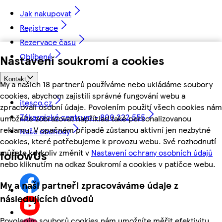
Jak nakupovat
Registrace
Rezervace času
Oblíbené
Nastavení soukromí a cookies
Kontakt
My a našich 18 partnerů používáme nebo ukládáme soubory
cookies, abychom zajistili správné fungování webu a
itesco.cz
zpracovali osobní údaje. Povolením použití všech cookies nám
Zákaznické centrum - 800 222 555
umožníte zobrazovat například také personalizovanou
reklamu. V opačném případě zůstanou aktivní jen nezbytné
Naše obchody
cookies, které potřebujeme k provozu webu. Své rozhodnutí
můžete kdykoliv změnit v
Nastavení ochrany osobních údajů
followUs
nebo kliknutím na odkaz Soukromí a cookies v patičce webu.
My a naši partneři zpracováváme údaje z
následujících důvodů
Povolením souborů cookies nám umožníte měřit efektivitu