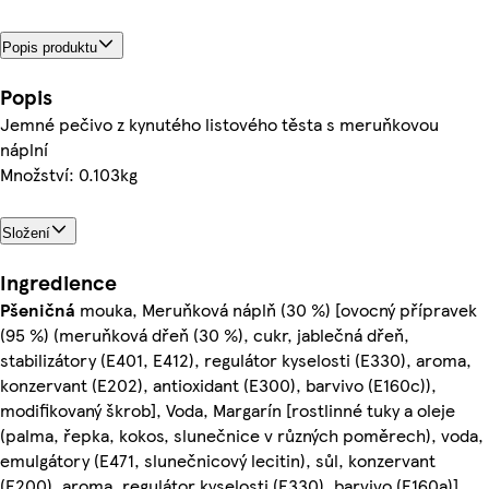
Popis produktu
Popis
Jemné pečivo z kynutého listového těsta s meruňkovou
náplní
Množství: 0.103kg
Složení
Ingredience
Pšeničná
mouka, Meruňková náplň (30 %) [ovocný přípravek
(95 %) (meruňková dřeň (30 %), cukr, jablečná dřeň,
stabilizátory (E401, E412), regulátor kyselosti (E330), aroma,
konzervant (E202), antioxidant (E300), barvivo (E160c)),
modifikovaný škrob], Voda, Margarín [rostlinné tuky a oleje
(palma, řepka, kokos, slunečnice v různých poměrech), voda,
emulgátory (E471, slunečnicový lecitin), sůl, konzervant
(E200), aroma, regulátor kyselosti (E330), barvivo (E160a)],