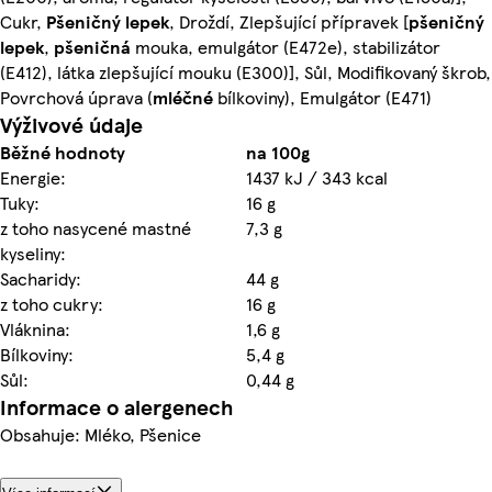
Cukr,
Pšeničný lepek
, Droždí, Zlepšující přípravek [
pšeničný
lepek
,
pšeničná
mouka, emulgátor (E472e), stabilizátor
(E412), látka zlepšující mouku (E300)], Sůl, Modifikovaný škrob,
Povrchová úprava (
mléčné
bílkoviny), Emulgátor (E471)
Výživové údaje
Běžné hodnoty
na 100g
Energie:
1437 kJ / 343 kcal
Tuky:
16 g
z toho nasycené mastné
7,3 g
kyseliny:
Sacharidy:
44 g
z toho cukry:
16 g
Vláknina:
1,6 g
Bílkoviny:
5,4 g
Sůl:
0,44 g
Informace o alergenech
Obsahuje: Mléko, Pšenice