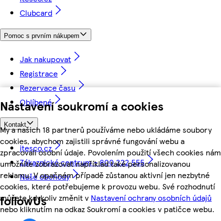
Clubcard
Pomoc s prvním nákupem
Jak nakupovat
Registrace
Rezervace času
Oblíbené
Nastavení soukromí a cookies
Kontakt
My a našich 18 partnerů používáme nebo ukládáme soubory
cookies, abychom zajistili správné fungování webu a
itesco.cz
zpracovali osobní údaje. Povolením použití všech cookies nám
Zákaznické centrum - 800 222 555
umožníte zobrazovat například také personalizovanou
reklamu. V opačném případě zůstanou aktivní jen nezbytné
Naše obchody
cookies, které potřebujeme k provozu webu. Své rozhodnutí
můžete kdykoliv změnit v
Nastavení ochrany osobních údajů
followUs
nebo kliknutím na odkaz Soukromí a cookies v patičce webu.