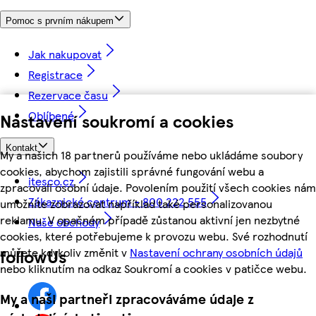
Pomoc s prvním nákupem
Jak nakupovat
Registrace
Rezervace času
Oblíbené
Nastavení soukromí a cookies
Kontakt
My a našich 18 partnerů používáme nebo ukládáme soubory
cookies, abychom zajistili správné fungování webu a
itesco.cz
zpracovali osobní údaje. Povolením použití všech cookies nám
Zákaznické centrum - 800 222 555
umožníte zobrazovat například také personalizovanou
reklamu. V opačném případě zůstanou aktivní jen nezbytné
Naše obchody
cookies, které potřebujeme k provozu webu. Své rozhodnutí
můžete kdykoliv změnit v
Nastavení ochrany osobních údajů
followUs
nebo kliknutím na odkaz Soukromí a cookies v patičce webu.
My a naši partneři zpracováváme údaje z