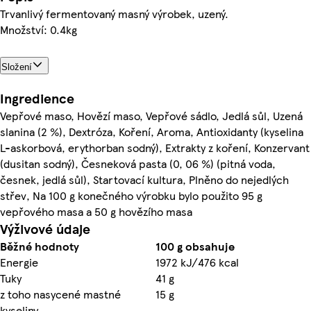
Trvanlivý fermentovaný masný výrobek, uzený.
Množství: 0.4kg
Složení
Ingredience
Vepřové maso, Hovězí maso, Vepřové sádlo, Jedlá sůl, Uzená
slanina (2 %), Dextróza, Koření, Aroma, Antioxidanty (kyselina
L-askorbová, erythorban sodný), Extrakty z koření, Konzervant
(dusitan sodný), Česneková pasta (0, 06 %) (pitná voda,
česnek, jedlá sůl), Startovací kultura, Plněno do nejedlých
střev, Na 100 g konečného výrobku bylo použito 95 g
vepřového masa a 50 g hovězího masa
Výživové údaje
Běžné hodnoty
100 g obsahuje
Energie
1972 kJ/476 kcal
Tuky
41 g
z toho nasycené mastné
15 g
kyseliny