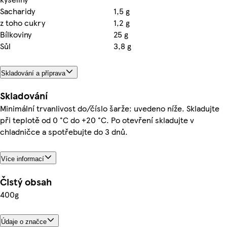
Sacharidy
1,5 g
z toho cukry
1,2 g
Bílkoviny
25 g
Sůl
3,8 g
Skladování a příprava
Skladování
Minimální trvanlivost do/číslo šarže: uvedeno níže. Skladujte
při teplotě od 0 °C do +20 °C. Po otevření skladujte v
chladničce a spotřebujte do 3 dnů.
Více informací
Čistý obsah
400g
Údaje o značce