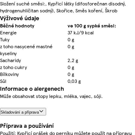
Složení suché směsi:, Kypřicí látky (difosforečnan disodný,
hydrogenuhličitan sodný), Skořice, Směs koření, Škrob
Výživové údaje
Běžné hodnoty
ve 100 g sypké směsi:
Energie
37 kJ/9 kcal
Tuky
0 g
z toho nasycené mastné
0 g
kyseliny
Sacharidy
2,2 g
z toho cukry
0 g
Bílkoviny
0 g
Sůl
0,03 g
Informace o alergenech
Může obsahovat stopy lepku, mléka, vajec, sóji.
Skladování a příprava
Příprava a používání
Použití: Kypřicí prášek do perníku můžete použít na přípravu