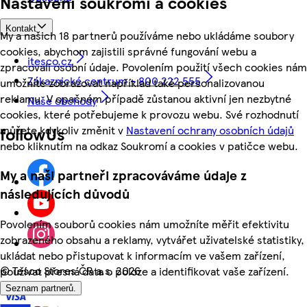
Nastavení soukromí a cookies
Kontakt
My a našich 18 partnerů používáme nebo ukládáme soubory
cookies, abychom zajistili správné fungování webu a
itesco.cz
zpracovali osobní údaje. Povolením použití všech cookies nám
Zákaznické centrum - 800 222 555
umožníte zobrazovat například také personalizovanou
reklamu. V opačném případě zůstanou aktivní jen nezbytné
Naše obchody
cookies, které potřebujeme k provozu webu. Své rozhodnutí
můžete kdykoliv změnit v
Nastavení ochrany osobních údajů
followUs
nebo kliknutím na odkaz Soukromí a cookies v patičce webu.
My a naši partneři zpracováváme údaje z
následujících důvodů
Povolením souborů cookies nám umožníte měřit efektivitu
zobrazeného obsahu a reklamy, vytvářet uživatelské statistiky,
ukládat nebo přistupovat k informacím ve vašem zařízení,
©
Tesco Stores ČR a.s. 2026
používat přesná data o poloze a identifikovat vaše zařízení.
Seznam partnerů.