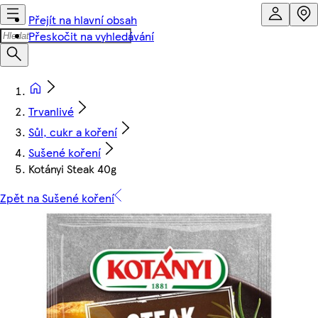
Přejít na hlavní obsah
Přeskočit na vyhledávání
Trvanlivé
Sůl, cukr a koření
Sušené koření
Kotányi Steak 40g
Zpět na Sušené koření