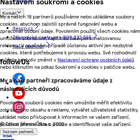
Nastavení soukromí a cookies
Kontakt
My a našich 18 partnerů používáme nebo ukládáme soubory
cookies, abychom zajistili správné fungování webu a
itesco.cz
zpracovali osobní údaje. Povolením použití všech cookies nám
Zákaznické centrum - 800 222 555
umožníte zobrazovat například také personalizovanou
reklamu. V opačném případě zůstanou aktivní jen nezbytné
Naše obchody
cookies, které potřebujeme k provozu webu. Své rozhodnutí
můžete kdykoliv změnit v
Nastavení ochrany osobních údajů
followUs
nebo kliknutím na odkaz Soukromí a cookies v patičce webu.
My a naši partneři zpracováváme údaje z
následujících důvodů
Povolením souborů cookies nám umožníte měřit efektivitu
zobrazeného obsahu a reklamy, vytvářet uživatelské statistiky,
ukládat nebo přistupovat k informacím ve vašem zařízení,
©
Tesco Stores ČR a.s. 2026
používat přesná data o poloze a identifikovat vaše zařízení.
Seznam partnerů.