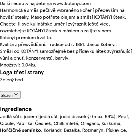
Další recepty najdete na www.kotanyi.com
Harmonická směs pečlivě vybraného koření především na
hovězí steaky. Maso potřete olejem a směsí KOTÁNYI Steak.
Chcete-li své kulinářské umění zvýraznit ještě více,
rozmíchejte KOTÁNYI Steak s máslem a zalijte vínem.
Kotányi premium kvalita.
Kvalita z přesvědčení. Tradice od r. 1881. Janos Kotányi.
Směsi od KOTÁNYI samozřejmě bez přídavku látek zvýrazňující
vůni a chuť, konzervantů, barviv.
Množství: 0.04kg
Loga třetí strany
Zelený bod
Složení
Ingredience
Jedlá sůl s jodem (jedlá sůl, jodid draselný) (max. 69%), Pepř,
Cibule, Paprika, Česnek, Chilli mleté, Oregano, Kurkuma,
Hořčičné semínko
, Koriandr, Bazalka, Rozmarýn, Pískavice,