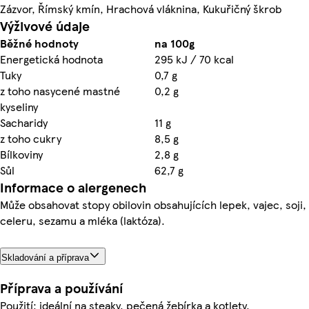
Zázvor, Římský kmín, Hrachová vláknina, Kukuřičný škrob
Výživové údaje
Běžné hodnoty
na 100g
Energetická hodnota
295 kJ / 70 kcal
Tuky
0,7 g
z toho nasycené mastné
0,2 g
kyseliny
Sacharidy
11 g
z toho cukry
8,5 g
Bílkoviny
2,8 g
Sůl
62,7 g
Informace o alergenech
Může obsahovat stopy obilovin obsahujících lepek, vajec, soji,
celeru, sezamu a mléka (laktóza).
Skladování a příprava
Příprava a používání
Použití: ideální na steaky, pečená žebírka a kotlety.