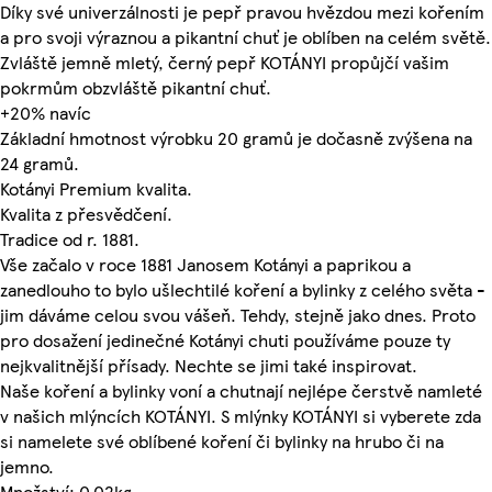
Díky své univerzálnosti je pepř pravou hvězdou mezi kořením
a pro svoji výraznou a pikantní chuť je oblíben na celém světě.
Zvláště jemně mletý, černý pepř KOTÁNYI propůjčí vašim
pokrmům obzvláště pikantní chuť.
+20% navíc
Základní hmotnost výrobku 20 gramů je dočasně zvýšena na
24 gramů.
Kotányi Premium kvalita.
Kvalita z přesvědčení.
Tradice od r. 1881.
Vše začalo v roce 1881 Janosem Kotányi a paprikou a
zanedlouho to bylo ušlechtilé koření a bylinky z celého světa -
jim dáváme celou svou vášeň. Tehdy, stejně jako dnes. Proto
pro dosažení jedinečné Kotányi chuti používáme pouze ty
nejkvalitnější přísady. Nechte se jimi také inspirovat.
Naše koření a bylinky voní a chutnají nejlépe čerstvě namleté
v našich mlýncích KOTÁNYI. S mlýnky KOTÁNYI si vyberete zda
si namelete své oblíbené koření či bylinky na hrubo či na
jemno.
Množství: 0.02kg