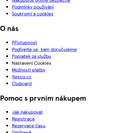
Podmínky používání
Soukromí a cookies
O nás
Přístupnost
Podívejte se, kam doručujeme
Poplatek za službu
Nastavení Cookies
Možnosti platby
itesco.cz
Clubcard
Pomoc s prvním nákupem
Jak nakupovat
Registrace
Rezervace času
Oblíbené