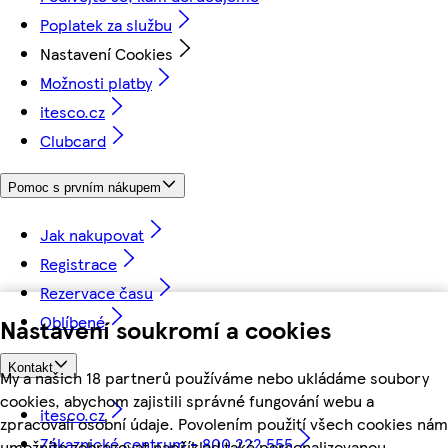
Poplatek za službu
Nastavení Cookies
Možnosti platby
itesco.cz
Clubcard
Pomoc s prvním nákupem
Jak nakupovat
Registrace
Rezervace času
Oblíbené
Nastavení soukromí a cookies
Kontakt
My a našich 18 partnerů používáme nebo ukládáme soubory
cookies, abychom zajistili správné fungování webu a
itesco.cz
zpracovali osobní údaje. Povolením použití všech cookies nám
Zákaznické centrum - 800 222 555
umožníte zobrazovat například také personalizovanou