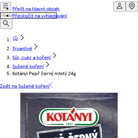
Přejít na hlavní obsah
Přeskočit na vyhledávání
Trvanlivé
Sůl, cukr a koření
Sušené koření
Kotányi Pepř černý mletý 24g
Zpět na Sušené koření