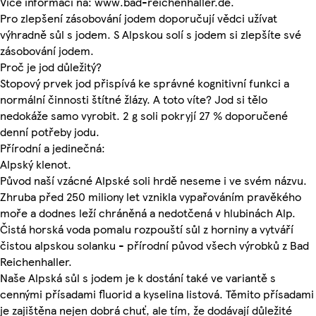
Více informací na: www.bad-reichenhaller.de.
Pro zlepšení zásobování jodem doporučují vědci užívat
výhradně sůl s jodem. S Alpskou solí s jodem si zlepšíte své
zásobování jodem.
Proč je jod důležitý?
Stopový prvek jod přispívá ke správné kognitivní funkci a
normální činnosti štítné žlázy. A toto víte? Jod si tělo
nedokáže samo vyrobit. 2 g soli pokryjí 27 % doporučené
denní potřeby jodu.
Přírodní a jedinečná:
Alpský klenot.
Původ naší vzácné Alpské soli hrdě neseme i ve svém názvu.
Zhruba před 250 miliony let vznikla vypařováním pravěkého
moře a dodnes leží chráněná a nedotčená v hlubinách Alp.
Čistá horská voda pomalu rozpouští sůl z horniny a vytváří
čistou alpskou solanku - přírodní původ všech výrobků z Bad
Reichenhaller.
Naše Alpská sůl s jodem je k dostání také ve variantě s
cennými přísadami fluorid a kyselina listová. Těmito přísadami
je zajištěna nejen dobrá chuť, ale tím, že dodávají důležité