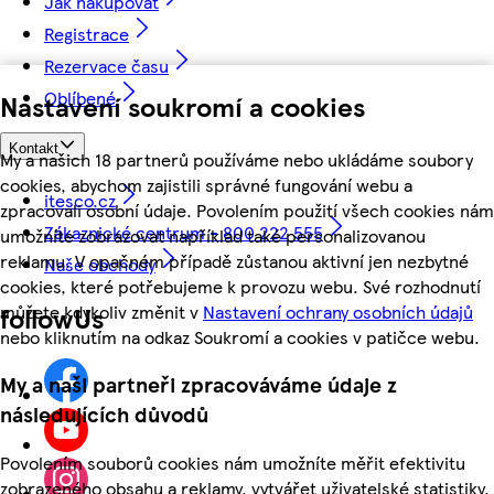
Jak nakupovat
Registrace
Rezervace času
Oblíbené
Nastavení soukromí a cookies
Kontakt
My a našich 18 partnerů používáme nebo ukládáme soubory
cookies, abychom zajistili správné fungování webu a
itesco.cz
zpracovali osobní údaje. Povolením použití všech cookies nám
Zákaznické centrum - 800 222 555
umožníte zobrazovat například také personalizovanou
reklamu. V opačném případě zůstanou aktivní jen nezbytné
Naše obchody
cookies, které potřebujeme k provozu webu. Své rozhodnutí
můžete kdykoliv změnit v
Nastavení ochrany osobních údajů
followUs
nebo kliknutím na odkaz Soukromí a cookies v patičce webu.
My a naši partneři zpracováváme údaje z
následujících důvodů
Povolením souborů cookies nám umožníte měřit efektivitu
zobrazeného obsahu a reklamy, vytvářet uživatelské statistiky,