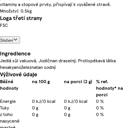
vitaminy a stopové prvky, přispívají k vyvážené stravě.
Množství: 0.5kg
Loga třetí strany
FSC
Složení
Ingredience
Jedlá sůl vakuová, Jodičnan draselný, Protispékavá látka
hexakyanoželeznatan sodný
Výživové údaje
Běžné
na 100 g
na porci (2 g)
% ref.
hodnoty
hodnoty* na
porci
Energie
0 kJ/0 kcal
0 kJ/0 kcal
0 %
Tuky
0 g
0 g
0 %
z toho
0 g
0 g
0 %
nasycené
mastné