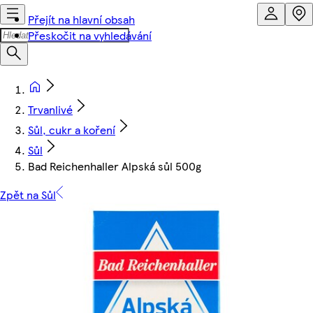
Přejít na hlavní obsah
Přeskočit na vyhledávání
Trvanlivé
Sůl, cukr a koření
Sůl
Bad Reichenhaller Alpská sůl 500g
Zpět na Sůl