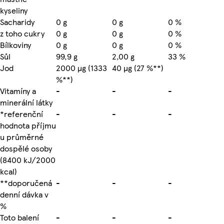
kyseliny
Sacharidy
0 g
0 g
0 %
z toho cukry
0 g
0 g
0 %
Bílkoviny
0 g
0 g
0 %
Sůl
99,9 g
2,00 g
33 %
Jod
2000 µg (1333
40 µg (27 %**)
%**)
Vitamíny a
-
-
-
minerální látky
*referenční
-
-
-
hodnota příjmu
u průměrné
dospělé osoby
(8400 kJ/2000
kcal)
**doporučená
-
-
-
denní dávka v
%
Toto balení
-
-
-