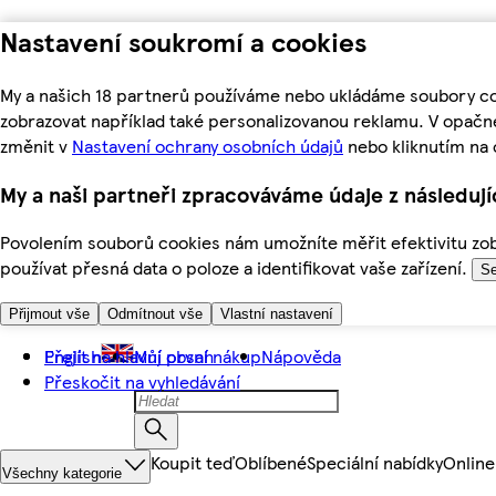
Nastavení soukromí a cookies
My a našich 18 partnerů používáme nebo ukládáme soubory coo
zobrazovat například také personalizovanou reklamu. V opačn
změnit v
Nastavení ochrany osobních údajů
nebo kliknutím na 
My a naši partneři zpracováváme údaje z následuj
Povolením souborů cookies nám umožníte měřit efektivitu zobr
používat přesná data o poloze a identifikovat vaše zařízení.
Se
Přijmout vše
Odmítnout vše
Vlastní nastavení
Přejít na hlavní obsah
English
Můj první nákup
Nápověda
Přeskočit na vyhledávání
Koupit teď
Oblíbené
Speciální nabídky
Online
Všechny kategorie