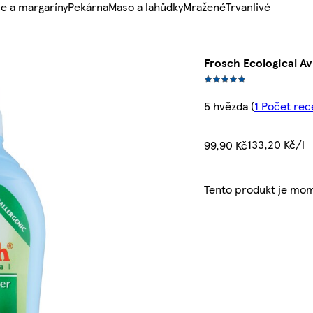
e a margaríny
Pekárna
Maso a lahůdky
Mražené
Trvanlivé
Frosch Ecological Av
5 hvězda
(
1 Počet rec
133,20 Kč/l
99,90 Kč
Tento produkt je mo