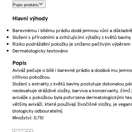
Popis produktu
Hlavní výhody
Barevnému i bílému prádlu dodá jemnou vůni a důkladně
Složení s přírodními a zvlhčujícími výtažky z květů bavl
Riziko podráždění pokožky je sníženo pečlivým výběrem 
Dermatologicky testováno
Popis
Aviváž pečuje o bílé i barevné prádlo a dodává mu jemnou
citlivou pokožkou.
Složení s extrakty z květů bavlny poskytuje dokonalou p
neobsahuje dráždivé složky, barviva a konzervanty, čímž
aviváže s pokožkou byla potvrzena dermatologickými tes
většiny aviváží, které používají živočišné složky, je veg
biologicky odbouratelný.
Množství: 0.75l