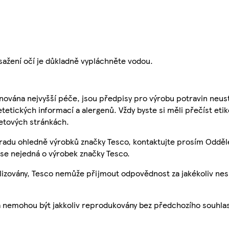
ažení očí je důkladně vypláchněte vodou.
nována nejvyšší péče, jsou předpisy pro výrobu potravin neust
etetických informací a alergenů. Vždy byste si měli přečíst eti
etových stránkách.
 radu ohledně výrobků značky Tesco, kontaktujte prosím Odděl
se nejedná o výrobek značky Tesco.
ualizovány, Tesco nemůže přijmout odpovědnost za jakékoliv ne
a nemohou být jakkoliv reprodukovány bez předchozího souhla