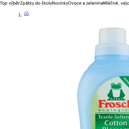
Top výběr
Zpátky do školy
Novinky
Ovoce a zelenina
Mléčné, vejc