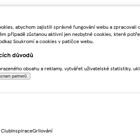
kies, abychom zajistili správné fungování webu a zpracovali 
ém případě zůstanou aktivní jen nezbytné cookies, které pot
odkaz Soukromí a cookies v patičce webu.
ících důvodů
azeného obsahu a reklamy, vytvářet uživatelské statistiky, uk
znam partnerů.
 Club
Inspirace
Grilování