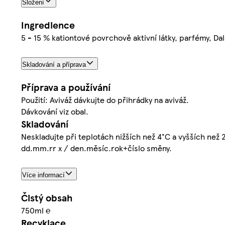
Složení
Ingredience
5 - 15 % kationtové povrchově aktivní látky, parfémy, Dalš
Skladování a příprava
Příprava a používání
Použití: Aviváž dávkujte do přihrádky na aviváž.
Dávkování viz obal.
Skladování
Neskladujte při teplotách nižších než 4°C a vyšších než
dd.mm.rr x / den.měsíc.rok+číslo směny.
Více informací
Čistý obsah
750ml ℮
Recyklace