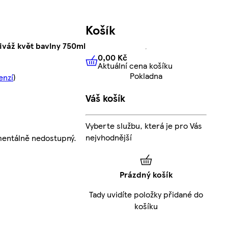
Košík
iváž květ bavlny 750ml
0,00 Kč
Aktuální cena košíku
0,00 Kč
Aktuální cena košíku
Pokladna
enzí
)
Váš košík
Vyberte službu, která je pro Vás
nejvhodnější
mentálně nedostupný.
Prázdný košík
Tady uvidíte položky přidané do
košíku