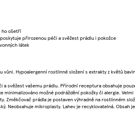
 ho ošetří
ny poskytuje přirozenou péči a svěžest prádlu i pokožce
vonných látek
 vůni. Hypoalergenní rostlinné složení s extrakty z květů bavln
éči a svěžest vašemu prádlu. Přírodní receptura obsahuje pou
 je minimalizováno možné podráždění pokožky či alergie. Velmi
ty. Změkčovač prádla je postaven výhradně na rostlinném slože
anský. Neobsahuje mikroplasty. Lahev je recyklovatelná. Obsah j