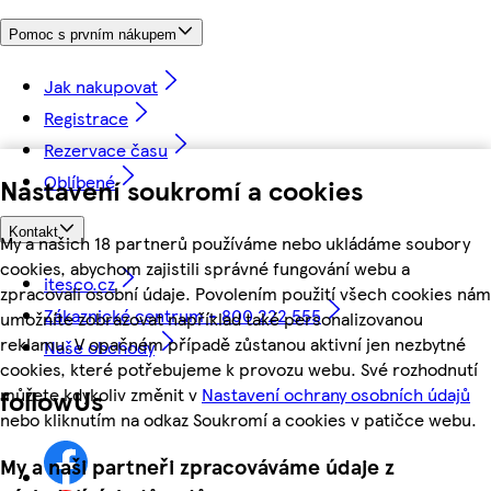
Pomoc s prvním nákupem
Jak nakupovat
Registrace
Rezervace času
Oblíbené
Nastavení soukromí a cookies
Kontakt
My a našich 18 partnerů používáme nebo ukládáme soubory
cookies, abychom zajistili správné fungování webu a
itesco.cz
zpracovali osobní údaje. Povolením použití všech cookies nám
Zákaznické centrum - 800 222 555
umožníte zobrazovat například také personalizovanou
reklamu. V opačném případě zůstanou aktivní jen nezbytné
Naše obchody
cookies, které potřebujeme k provozu webu. Své rozhodnutí
můžete kdykoliv změnit v
Nastavení ochrany osobních údajů
followUs
nebo kliknutím na odkaz Soukromí a cookies v patičce webu.
My a naši partneři zpracováváme údaje z