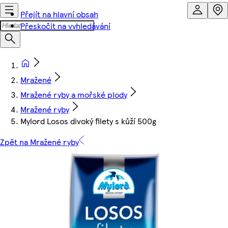
Přejít na hlavní obsah
Přeskočit na vyhledávání
Mražené
Mražené ryby a mořské plody
Mražené ryby
Mylord Losos divoký filety s kůží 500g
Zpět na Mražené ryby