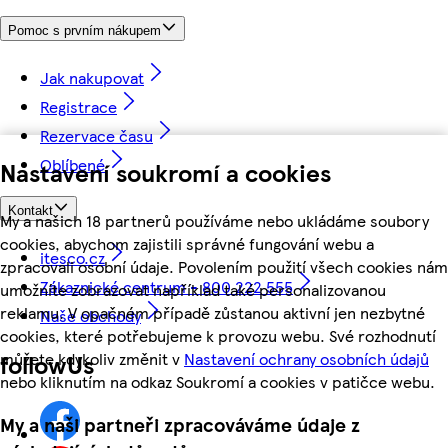
Pomoc s prvním nákupem
Jak nakupovat
Registrace
Rezervace času
Oblíbené
Nastavení soukromí a cookies
Kontakt
My a našich 18 partnerů používáme nebo ukládáme soubory
cookies, abychom zajistili správné fungování webu a
itesco.cz
zpracovali osobní údaje. Povolením použití všech cookies nám
Zákaznické centrum - 800 222 555
umožníte zobrazovat například také personalizovanou
reklamu. V opačném případě zůstanou aktivní jen nezbytné
Naše obchody
cookies, které potřebujeme k provozu webu. Své rozhodnutí
můžete kdykoliv změnit v
Nastavení ochrany osobních údajů
followUs
nebo kliknutím na odkaz Soukromí a cookies v patičce webu.
My a naši partneři zpracováváme údaje z