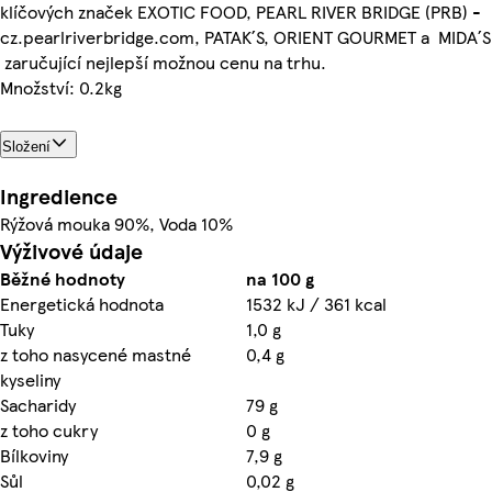
klíčových značek EXOTIC FOOD, PEARL RIVER BRIDGE (PRB) -
cz.pearlriverbridge.com, PATAK´S, ORIENT GOURMET a MIDA´S
zaručující nejlepší možnou cenu na trhu.
Množství: 0.2kg
Složení
Ingredience
Rýžová mouka 90%, Voda 10%
Výživové údaje
Běžné hodnoty
na 100 g
Energetická hodnota
1532 kJ / 361 kcal
Tuky
1,0 g
z toho nasycené mastné
0,4 g
kyseliny
Sacharidy
79 g
z toho cukry
0 g
Bílkoviny
7,9 g
Sůl
0,02 g