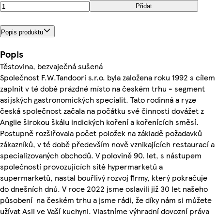
Přidat
Popis produktu
Popis
Těstovina, bezvaječná sušená
Společnost F.W.Tandoori s.r.o. byla založena roku 1992 s cílem
zaplnit v té době prázdné místo na českém trhu - segment
asijských gastronomických specialit. Tato rodinná a ryze
česká společnost začala na počátku své činnosti dovážet z
Anglie širokou škálu indických koření a kořenících směsí.
Postupně rozšiřovala počet položek na základě požadavků
zákazníků, v té době především nově vznikajících restaurací a
specializovaných obchodů. V polovině 90. let, s nástupem
společností provozujících sítě hypermarketů a
supermarketů, nastal bouřlivý rozvoj firmy, který pokračuje
do dnešních dnů. V roce 2022 jsme oslavili již 30 let našeho
působení na českém trhu a jsme rádi, že díky nám si můžete
užívat Asii ve Vaší kuchyni. Vlastníme výhradní dovozní práva