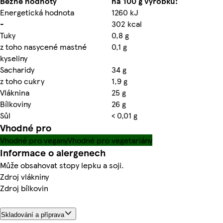
Běžné hodnoty
na 100 g výrobku:
Energetická hodnota
1260 kJ
-
302 kcal
Tuky
0,8 g
z toho nasycené mastné
0,1 g
kyseliny
Sacharidy
34 g
z toho cukry
1,9 g
Vláknina
25 g
Bílkoviny
26 g
Sůl
< 0,01 g
Vhodné pro
Vhodné pro vegany
Vhodné pro vegetariány
Informace o alergenech
Může obsahovat stopy lepku a soji.
Zdroj vlákniny
Zdroj bílkovin
Skladování a příprava