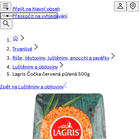
Přejít na hlavní obsah
Přeskočit na vyhledávání
Trvanlivé
Rýže, těstoviny, luštěniny, gnocchi a zavářky
Luštěniny a obiloviny
Lagris Čočka červená půlená 500g
Zpět na Luštěniny a obiloviny