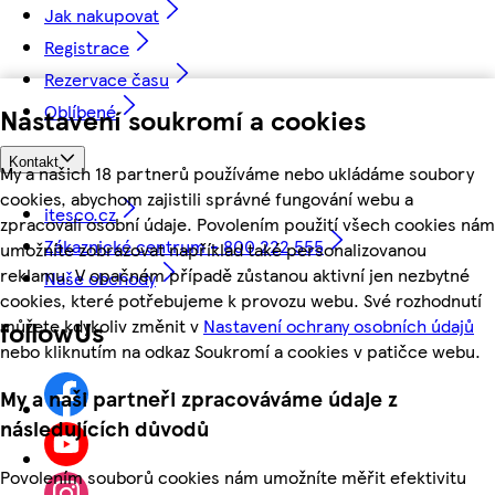
Jak nakupovat
Registrace
Rezervace času
Oblíbené
Nastavení soukromí a cookies
Kontakt
My a našich 18 partnerů používáme nebo ukládáme soubory
cookies, abychom zajistili správné fungování webu a
itesco.cz
zpracovali osobní údaje. Povolením použití všech cookies nám
Zákaznické centrum - 800 222 555
umožníte zobrazovat například také personalizovanou
reklamu. V opačném případě zůstanou aktivní jen nezbytné
Naše obchody
cookies, které potřebujeme k provozu webu. Své rozhodnutí
můžete kdykoliv změnit v
Nastavení ochrany osobních údajů
followUs
nebo kliknutím na odkaz Soukromí a cookies v patičce webu.
My a naši partneři zpracováváme údaje z
následujících důvodů
Povolením souborů cookies nám umožníte měřit efektivitu