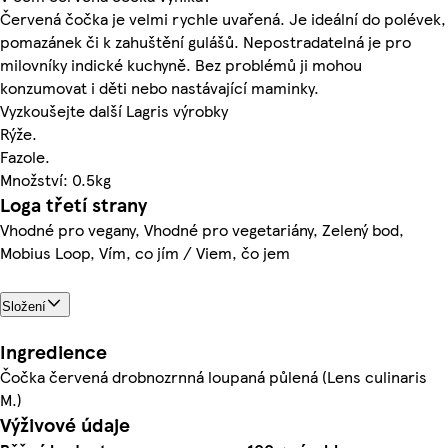
Červená čočka je velmi rychle uvařená. Je ideální do polévek,
pomazánek či k zahuštění gulášů. Nepostradatelná je pro
milovníky indické kuchyně. Bez problémů ji mohou
konzumovat i děti nebo nastávající maminky.
Vyzkoušejte další Lagris výrobky
Rýže.
Fazole.
Množství: 0.5kg
Loga třetí strany
Vhodné pro vegany, Vhodné pro vegetariány, Zelený bod,
Mobius Loop, Vím, co jím / Viem, čo jem
Složení
Ingredience
Čočka červená drobnozrnná loupaná půlená (Lens culinaris
M.)
Výživové údaje