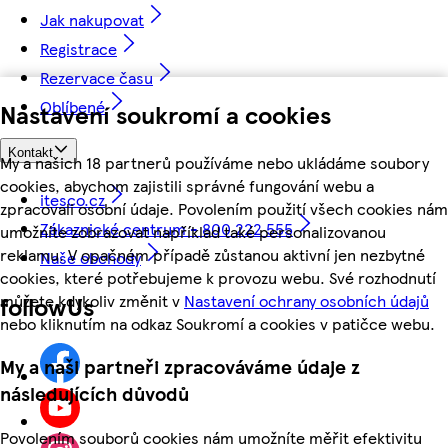
Jak nakupovat
Registrace
Rezervace času
Oblíbené
Nastavení soukromí a cookies
Kontakt
My a našich 18 partnerů používáme nebo ukládáme soubory
cookies, abychom zajistili správné fungování webu a
itesco.cz
zpracovali osobní údaje. Povolením použití všech cookies nám
Zákaznické centrum - 800 222 555
umožníte zobrazovat například také personalizovanou
reklamu. V opačném případě zůstanou aktivní jen nezbytné
Naše obchody
cookies, které potřebujeme k provozu webu. Své rozhodnutí
můžete kdykoliv změnit v
Nastavení ochrany osobních údajů
followUs
nebo kliknutím na odkaz Soukromí a cookies v patičce webu.
My a naši partneři zpracováváme údaje z
následujících důvodů
Povolením souborů cookies nám umožníte měřit efektivitu