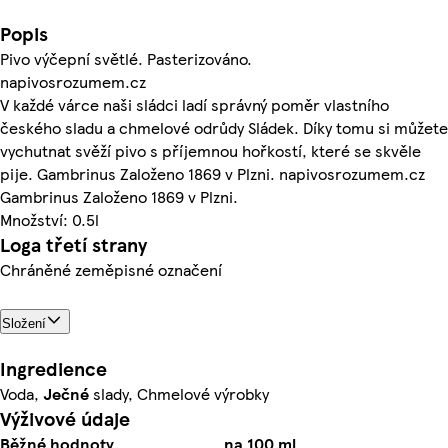
Popis
Pivo výčepní světlé. Pasterizováno.
napivosrozumem.cz
V každé várce naši sládci ladí správný poměr vlastního
českého sladu a chmelové odrůdy Sládek. Díky tomu si můžete
vychutnat svěží pivo s příjemnou hořkostí, které se skvěle
pije. Gambrinus Založeno 1869 v Plzni. napivosrozumem.cz
Gambrinus Založeno 1869 v Plzni.
Množství: 0.5l
Loga třetí strany
Chráněné zeměpisné označení
Složení
Ingredience
Voda,
Ječné
slady, Chmelové výrobky
Výživové údaje
Běžné hodnoty
na 100 ml