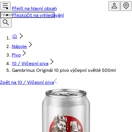
Přejít na hlavní obsah
Přeskočit na vyhledávání
Nápoje
Pivo
10 / Výčepní piva
Gambrinus Originál 10 pivo výčepní světlé 500ml
Zpět na 10 / Výčepní piva