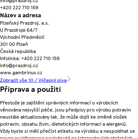
info@prazdroj.cz
+420 222 710 159
Název a adresa
Plzeňský Prazdroj, a.s.
U Prazdroje 64/7
Východní Předměstí
301 00 Plzeň
Česká republika
Infolinka: +420 222 710 159
info@prazdroj.cz
www.gambrinus.cz
Zobrazit vše 10 / Výčepní piva
Příprava a použití
Přestože je zajištění správných informací o výrobcích
věnována nejvyšší péče, jsou předpisy pro výrobu potravin
neustále aktualizovány tak, že může dojít ke změně složek
potravin, obsahu živin, dietetických informací a alergenů.
Vždy byste si měli přečíst etiketu na výrobku a nespoléhat se
pouze na informace poskytnuté na internetových stránkách.