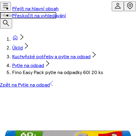
Přejít na hlavní obsah
Přeskočit na vyhledávání
Úklid
Kuchyňské potřeby a pytle na odpad
Pytle na odpad
Fino Easy Pack pytle na odpadky 60l 20 ks
Zpět na Pytle na odpad