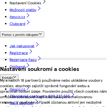
Nastavení Cookies
Možnosti platby
itesco.cz
Clubcard
Pomoc s prvním nákupem
Jak nakupovat
Registrace
Rezervace času
Oblíbené
Nastavení soukromí a cookies
Kontakt
My a našich 18 partnerů používáme nebo ukládáme soubory
cookies, abychom zajistili správné fungování webu a
itesco.cz
zpracovali osobní údaje. Povolením použití všech cookies nám
Zákaznické centrum - 800 222 555
umožníte zobrazovat například také personalizovanou
reklamu. V opačném případě zůstanou aktivní jen nezbytné
Naše obchody