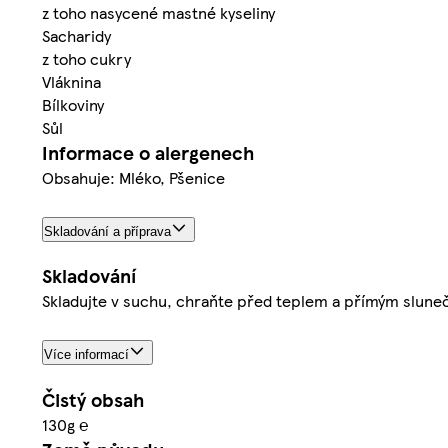
z toho nasycené mastné kyseliny
Sacharidy
z toho cukry
Vláknina
Bílkoviny
Sůl
Informace o alergenech
Obsahuje: Mléko, Pšenice
Skladování a příprava
Skladování
Skladujte v suchu, chraňte před teplem a přímým slune
Více informací
Čistý obsah
130g ℮