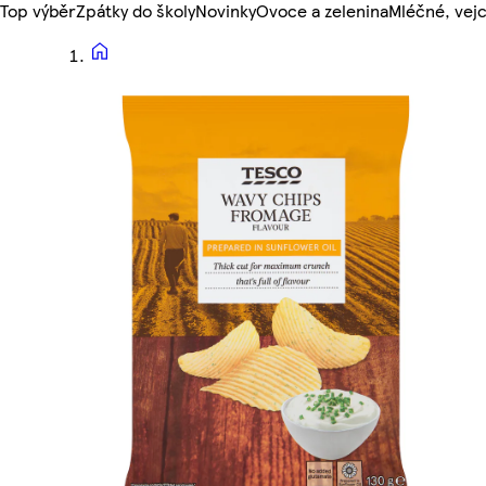
Top výběr
Zpátky do školy
Novinky
Ovoce a zelenina
Mléčné, vejc