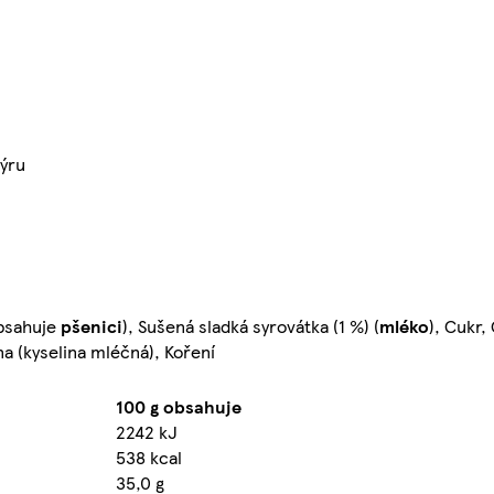
ýru
obsahuje
pšenici
), Sušená sladká syrovátka (1 %) (
mléko
), Cukr,
na (kyselina mléčná), Koření
100 g obsahuje
2242 kJ
538 kcal
35,0 g