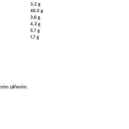
3,2 g
48,0 g
3,6 g
4,3 g
5,7 g
1,7 g
čním zářením.