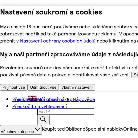
Nastavení soukromí a cookies
My a našich 18 partnerů používáme nebo ukládáme soubory coo
zobrazovat například také personalizovanou reklamu. V opačn
změnit v
Nastavení ochrany osobních údajů
nebo kliknutím na 
My a naši partneři zpracováváme údaje z následuj
Povolením souborů cookies nám umožníte měřit efektivitu zobr
používat přesná data o poloze a identifikovat vaše zařízení.
Se
Přijmout vše
Odmítnout vše
Vlastní nastavení
Přejít na hlavní obsah
English
Můj první nákup
Nápověda
Přeskočit na vyhledávání
Koupit teď
Oblíbené
Speciální nabídky
Online
Všechny kategorie