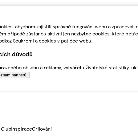
kies, abychom zajistili správné fungování webu a zpracovali 
ém případě zůstanou aktivní jen nezbytné cookies, které pot
odkaz Soukromí a cookies v patičce webu.
ících důvodů
azeného obsahu a reklamy, vytvářet uživatelské statistiky, uk
znam partnerů.
 Club
Inspirace
Grilování