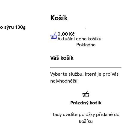
Košík
o sýru 130g
0,00 Kč
Aktuální cena košíku
0,00 Kč
Aktuální cena košíku
Pokladna
Váš košík
Vyberte službu, která je pro Vás
nejvhodnější
Prázdný košík
Tady uvidíte položky přidané do
košíku