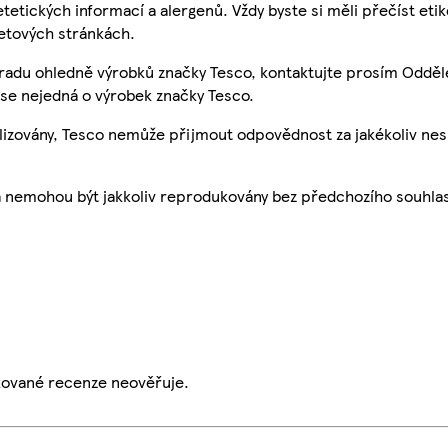
etetických informací a alergenů. Vždy byste si měli přečíst eti
etových stránkách.
 radu ohledně výrobků značky Tesco, kontaktujte prosím Odděl
se nejedná o výrobek značky Tesco.
ualizovány, Tesco nemůže přijmout odpovědnost za jakékoliv ne
a nemohou být jakkoliv reprodukovány bez předchozího souhla
ikované recenze neověřuje.