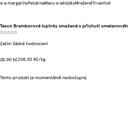
e a margaríny
Pekárna
Maso a lahůdky
Mražené
Trvanlivé
Tesco Bramborové lupínky smažené s příchutí smetanovéh
Zatím žádné hodnocení
206,92 Kč/kg
26,90 Kč
Tento produkt je momentálně nedostupný.