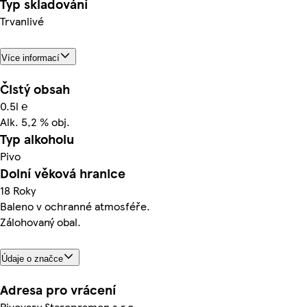
Typ skladování
Trvanlivé
Více informací
Čistý obsah
0.5l ℮
Alk. 5,2 % obj.
Typ alkoholu
Pivo
Dolní věková hranice
18 Roky
Baleno v ochranné atmosféře.
Zálohovaný obal.
Údaje o značce
Adresa pro vrácení
Pivovary Staropramen s.r.o.