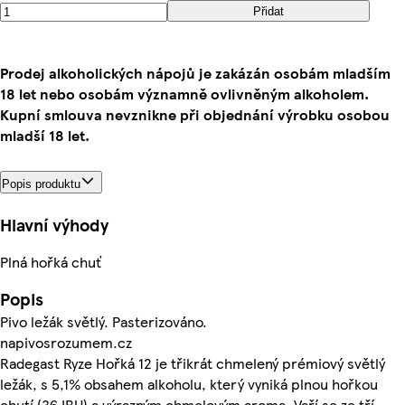
Přidat
Prodej alkoholických nápojů je zakázán osobám mladším
18 let nebo osobám významně ovlivněným alkoholem.
Kupní smlouva nevznikne při objednání výrobku osobou
mladší 18 let.
Popis produktu
Hlavní výhody
Plná hořká chuť
Popis
Pivo ležák světlý. Pasterizováno.
napivosrozumem.cz
Radegast Ryze Hořká 12 je třikrát chmelený prémiový světlý
ležák, s 5,1% obsahem alkoholu, který vyniká plnou hořkou
chutí (36 IBU) a výrazným chmelovým aroma. Vaří se ze tří