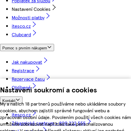
Poplatek za službu
Nastavení Cookies
Možnosti platby
itesco.cz
Clubcard
Pomoc s prvním nákupem
Jak nakupovat
Registrace
Rezervace času
Oblíbené
Nastavení soukromí a cookies
Kontakt
My a našich 18 partnerů používáme nebo ukládáme soubory
cookies, abychom zajistili správné fungování webu a
itesco.cz
zpracovali osobní údaje. Povolením použití všech cookies nám
Zákaznické centrum - 800 222 555
umožníte zobrazovat například také personalizovanou
reklamu. V opačném případě zůstanou aktivní jen nezbytné