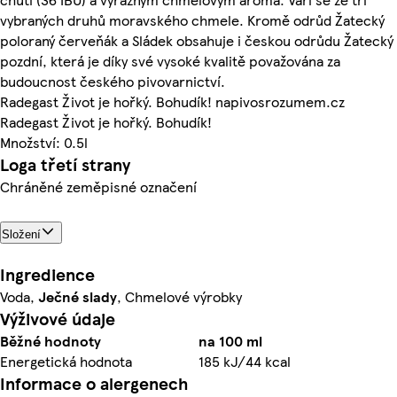
vybraných druhů moravského chmele. Kromě odrůd Žatecký
poloraný červeňák a Sládek obsahuje i českou odrůdu Žatecký
pozdní, která je díky své vysoké kvalitě považována za
budoucnost českého pivovarnictví.
Radegast Život je hořký. Bohudík! napivosrozumem.cz
Radegast Život je hořký. Bohudík!
Množství: 0.5l
Loga třetí strany
Chráněné zeměpisné označení
Složení
Ingredience
Voda,
Ječné
slady
, Chmelové výrobky
Výživové údaje
Běžné hodnoty
na 100 ml
Energetická hodnota
185 kJ/44 kcal
Informace o alergenech