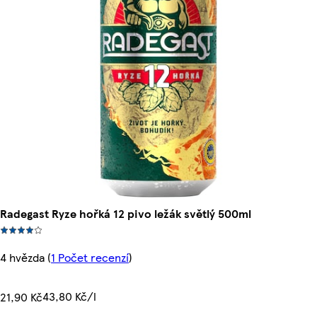
Radegast Ryze hořká 12 pivo ležák světlý 500ml
4 hvězda
(
1 Počet recenzí
)
43,80 Kč/l
21,90 Kč