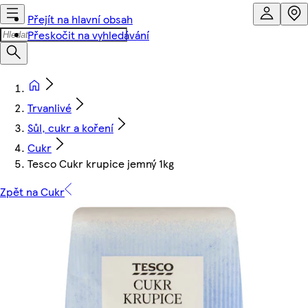
Přejít na hlavní obsah
Přeskočit na vyhledávání
Trvanlivé
Sůl, cukr a koření
Cukr
Tesco Cukr krupice jemný 1kg
Zpět na Cukr