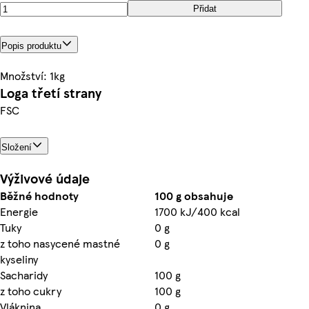
Přidat
Popis produktu
Množství: 1kg
Loga třetí strany
FSC
Složení
Výživové údaje
Běžné hodnoty
100 g obsahuje
Energie
1700 kJ/400 kcal
Tuky
0 g
z toho nasycené mastné
0 g
kyseliny
Sacharidy
100 g
z toho cukry
100 g
Vláknina
0 g