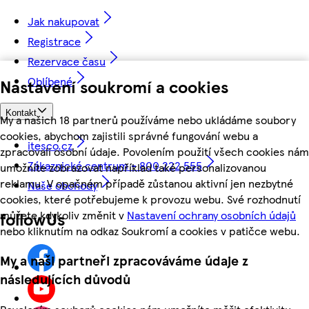
Jak nakupovat
Registrace
Rezervace času
Oblíbené
Nastavení soukromí a cookies
Kontakt
My a našich 18 partnerů používáme nebo ukládáme soubory
cookies, abychom zajistili správné fungování webu a
itesco.cz
zpracovali osobní údaje. Povolením použití všech cookies nám
Zákaznické centrum - 800 222 555
umožníte zobrazovat například také personalizovanou
reklamu. V opačném případě zůstanou aktivní jen nezbytné
Naše obchody
cookies, které potřebujeme k provozu webu. Své rozhodnutí
můžete kdykoliv změnit v
Nastavení ochrany osobních údajů
followUs
nebo kliknutím na odkaz Soukromí a cookies v patičce webu.
My a naši partneři zpracováváme údaje z
následujících důvodů