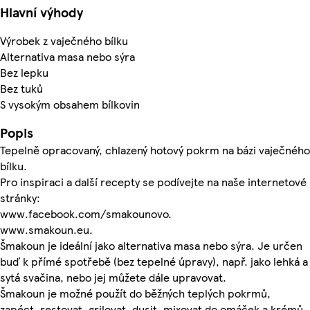
Hlavní výhody
Výrobek z vaječného bílku
Alternativa masa nebo sýra
Bez lepku
Bez tuků
S vysokým obsahem bílkovin
Popis
Tepelně opracovaný, chlazený hotový pokrm na bázi vaječného
bílku.
Pro inspiraci a další recepty se podívejte na naše internetové
stránky:
www.facebook.com/smakounovo.
www.smakoun.eu.
Šmakoun je ideální jako alternativa masa nebo sýra. Je určen
buď k přímé spotřebě (bez tepelné úpravy), např. jako lehká a
sytá svačina, nebo jej můžete dále upravovat.
Šmakoun je možné použít do běžných teplých pokrmů,
zapéct, restovat, grilovat, dusit, mixovat do omáček a krémů