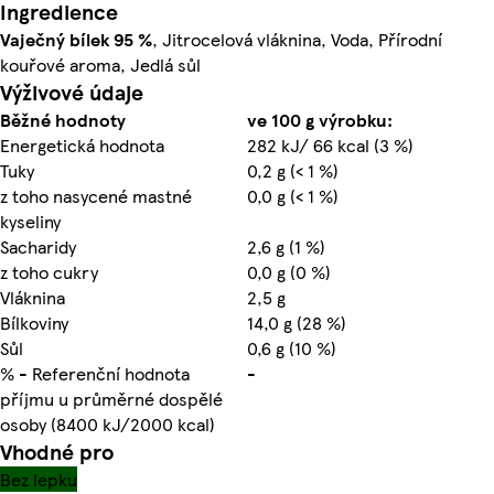
Ingredience
Vaječný bílek 95 %
, Jitrocelová vláknina, Voda, Přírodní
kouřové aroma, Jedlá sůl
Výživové údaje
Běžné hodnoty
ve 100 g výrobku:
Energetická hodnota
282 kJ/ 66 kcal (3 %)
Tuky
0,2 g (< 1 %)
z toho nasycené mastné
0,0 g (< 1 %)
kyseliny
Sacharidy
2,6 g (1 %)
z toho cukry
0,0 g (0 %)
Vláknina
2,5 g
Bílkoviny
14,0 g (28 %)
Sůl
0,6 g (10 %)
% - Referenční hodnota
-
příjmu u průměrné dospělé
osoby (8400 kJ/2000 kcal)
Vhodné pro
Bez lepku