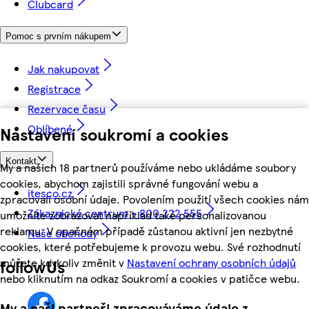
Clubcard
Pomoc s prvním nákupem
Jak nakupovat
Registrace
Rezervace času
Oblíbené
Nastavení soukromí a cookies
Kontakt
My a našich 18 partnerů používáme nebo ukládáme soubory
cookies, abychom zajistili správné fungování webu a
itesco.cz
zpracovali osobní údaje. Povolením použití všech cookies nám
Zákaznické centrum - 800 222 555
umožníte zobrazovat například také personalizovanou
reklamu. V opačném případě zůstanou aktivní jen nezbytné
Naše obchody
cookies, které potřebujeme k provozu webu. Své rozhodnutí
můžete kdykoliv změnit v
Nastavení ochrany osobních údajů
followUs
nebo kliknutím na odkaz Soukromí a cookies v patičce webu.
My a naši partneři zpracováváme údaje z