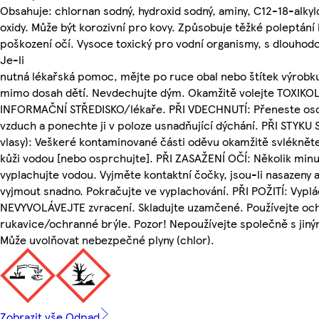
Obsahuje: chlornan sodný, hydroxid sodný, aminy, C12-18-alkyl
oxidy. Může být korozivní pro kovy. Způsobuje těžké poleptání 
poškození očí. Vysoce toxický pro vodní organismy, s dlouhod
Je-li
nutná lékařská pomoc, mějte po ruce obal nebo štítek výrobk
mimo dosah dětí. Nevdechujte dým. Okamžitě volejte TOXIK
INFORMAČNÍ STŘEDISKO/lékaře. PŘI VDECHNUTÍ: Přeneste oso
vzduch a ponechte ji v poloze usnadňující dýchání. PŘI STYKU 
vlasy): Veškeré kontaminované části oděvu okamžitě svléknět
kůži vodou [nebo osprchujte]. PŘI ZASAŽENÍ OČÍ: Několik min
vyplachujte vodou. Vyjměte kontaktní čočky, jsou-li nasazeny a
vyjmout snadno. Pokračujte ve vyplachování. PŘI POŽITÍ: Vypl
NEVYVOLÁVEJTE zvracení. Skladujte uzamčené. Používejte oc
rukavice/ochranné brýle. Pozor! Nepoužívejte společně s jiný
Může uvolňovat nebezpečné plyny (chlor).
Zobrazit vše Odpad