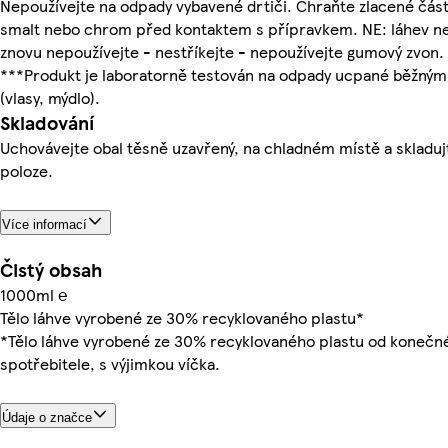
Nepoužívejte na odpady vybavené drtiči. Chraňte zlacené část
smalt nebo chrom před kontaktem s přípravkem. NE: láhev n
znovu nepoužívejte - nestříkejte - nepoužívejte gumový zvon.
***Produkt je laboratorně testován na odpady ucpané běžným
(vlasy, mýdlo).
Skladování
Uchovávejte obal těsně uzavřený, na chladném místě a skladujt
poloze.
Více informací
Čistý obsah
1000ml ℮
Tělo láhve vyrobené ze 30% recyklovaného plastu*
*Tělo láhve vyrobené ze 30% recyklovaného plastu od konečn
spotřebitele, s výjimkou víčka.
Údaje o značce