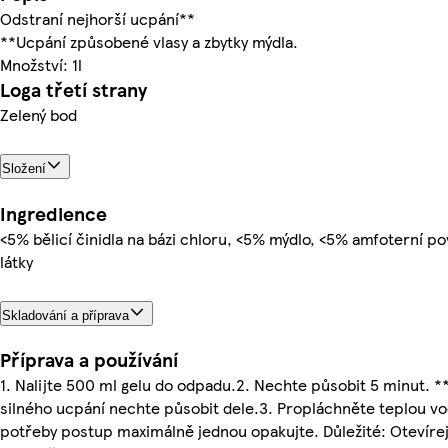
Odstraní nejhorší ucpání**
**Ucpání způsobené vlasy a zbytky mýdla.
Množství: 1l
Loga třetí strany
Zelený bod
Složení
Ingredience
<5% bělicí činidla na bázi chloru, <5% mýdlo, <5% amfoterní po
látky
Skladování a příprava
Příprava a používání
1. Nalijte 500 ml gelu do odpadu.2. Nechte působit 5 minut. *
silného ucpání nechte působit dele.3. Propláchněte teplou v
potřeby postup maximálně jednou opakujte. Důležité: Otevíre