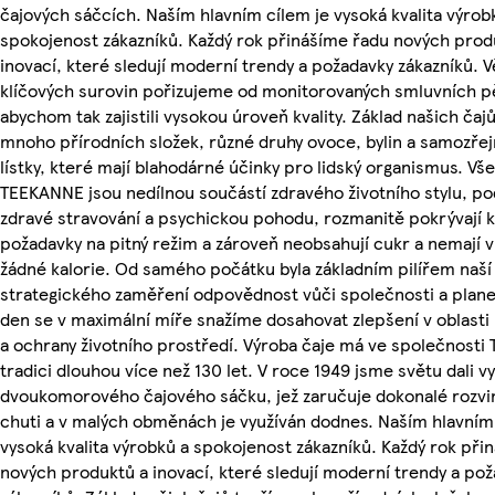
čajových sáčcích. Naším hlavním cílem je vysoká kvalita výrob
spokojenost zákazníků. Každý rok přinášíme řadu nových prod
inovací, které sledují moderní trendy a požadavky zákazníků. 
klíčových surovin pořizujeme od monitorovaných smluvních pě
abychom tak zajistili vysokou úroveň kvality. Základ našich čajů
mnoho přírodních složek, různé druhy ovoce, bylin a samozře
lístky, které mají blahodárné účinky pro lidský organismus. Vš
TEEKANNE jsou nedílnou součástí zdravého životního stylu, po
zdravé stravování a psychickou pohodu, rozmanitě pokrývají 
požadavky na pitný režim a zároveň neobsahují cukr a nemají 
žádné kalorie. Od samého počátku byla základním pilířem naší
strategického zaměření odpovědnost vůči společnosti a plane
den se v maximální míře snažíme dosahovat zlepšení v oblasti 
a ochrany životního prostředí. Výroba čaje má ve společnost
tradici dlouhou více než 130 let. V roce 1949 jsme světu dali v
dvoukomorového čajového sáčku, jež zaručuje dokonalé rozvi
chuti a v malých obměnách je využíván dodnes. Naším hlavním
vysoká kvalita výrobků a spokojenost zákazníků. Každý rok při
nových produktů a inovací, které sledují moderní trendy a po