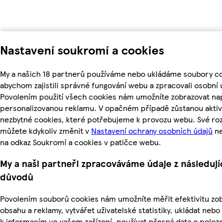
Nastavení soukromí a cookies
My a našich 18 partnerů používáme nebo ukládáme soubory co
abychom zajistili správné fungování webu a zpracovali osobní 
Povolením použití všech cookies nám umožníte zobrazovat nap
personalizovanou reklamu. V opačném případě zůstanou aktiv
nezbytné cookies, které potřebujeme k provozu webu. Své ro
můžete kdykoliv změnit v
Nastavení ochrany osobních údajů
ne
na odkaz Soukromí a cookies v patičce webu.
My a naši partneři zpracováváme údaje z následují
důvodů
Povolením souborů cookies nám umožníte měřit efektivitu z
obsahu a reklamy, vytvářet uživatelské statistiky, ukládat nebo
k informacím ve vašem zařízení, používat přesná data o poloz