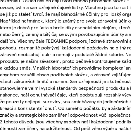
zákazníků. Základ našich čajů tvoří mnoho přírodních složek -
ovoce, bylin a samozřejmě čajové lístky. Všechno jsou to rostli
se již po staletí tvrdí, že mají blahodárné účinky pro lidský or
Například heřmánek, který je známý pro svoje zdravotní účinky,
která je dobrá pro ústa a hrdlo díky esenciálním olejům, které
nebo černý, zelený a bílý čaj se svými povzbuzujícími účinky a
dalších. Všechny čaje TEEKANNE podporují zdravé stravování 
pohodu, rozmanitě pokrývají každodenní požadavky na pitný r
zároveň neobsahují cukr a nemají v podstatě žádné kalorie. Nej
produktu je naším závazkem, proto pečlivě kontrolujeme kaž
a každou směs. V našich laboratořích provádíme komplexní ana
abychom zaručili obsah pozitivních složek, a zároveň zajišťuje
všech zákonných limitů a norem. Samozřejmostí je skutečnost
stanovujeme velmi vysoké standardy bezpečnosti produktu a h
nakonec, naši ochutnávači čaje, kteří podstupují rozsáhlý výcvik
že pouze ty nejlepší suroviny jsou smíchávány do jedinečných 
kreací s konzistentní chutí. Od samého počátku byla základním
značky a strategického zaměření odpovědnost vůči společnost
Z tohoto důvodu jsou všechny aspekty naší každodenní podnik
činnosti zaměřeny na udržitelnost. Od pečlivého výběru našic