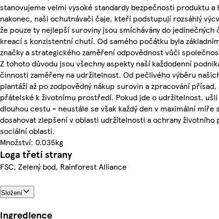
stanovujeme velmi vysoké standardy bezpečnosti produktu a h
nakonec, naši ochutnávači čaje, kteří podstupují rozsáhlý výcvik
že pouze ty nejlepší suroviny jsou smíchávány do jedinečných 
kreací s konzistentní chutí. Od samého počátku byla základním
značky a strategického zaměření odpovědnost vůči společnost
Z tohoto důvodu jsou všechny aspekty naší každodenní podnik
činnosti zaměřeny na udržitelnost. Od pečlivého výběru našic
plantáží až po zodpovědný nákup surovin a zpracování přísad, 
přátelské k životnímu prostředí. Pokud jde o udržitelnost, ušli 
dlouhou cestu - neustále se však každý den v maximální míře
dosahovat zlepšení v oblasti udržitelnosti a ochrany životního p
sociální oblasti.
Množství: 0.035kg
Loga třetí strany
FSC, Zelený bod, Rainforest Alliance
Složení
Ingredience