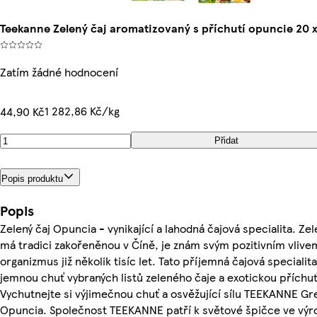
Teekanne Zelený čaj aromatizovaný s příchutí opuncie 20 x 
Zatím žádné hodnocení
1 282,86 Kč/kg
44,90 Kč
Přidat
Popis produktu
Popis
Zelený čaj Opuncia - vynikající a lahodná čajová specialita. Zel
má tradici zakořeněnou v Číně, je znám svým pozitivním vlivem
organizmus již několik tisíc let. Tato příjemná čajová speciali
jemnou chuť vybraných listů zeleného čaje a exotickou příchu
Vychutnejte si výjimečnou chuť a osvěžující sílu TEEKANNE Gr
Opuncia. Společnost TEEKANNE patří k světové špičce ve výro