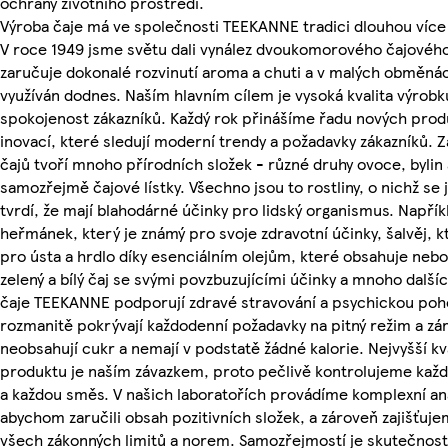
ochrany životního prostředí.
Výroba čaje má ve společnosti TEEKANNE tradici dlouhou více 
V roce 1949 jsme světu dali vynález dvoukomorového čajového
zaručuje dokonalé rozvinutí aroma a chuti a v malých obměnác
využíván dodnes. Naším hlavním cílem je vysoká kvalita výrobk
spokojenost zákazníků. Každý rok přinášíme řadu nových prod
inovací, které sledují moderní trendy a požadavky zákazníků. Z
čajů tvoří mnoho přírodních složek - různé druhy ovoce, bylin 
samozřejmě čajové lístky. Všechno jsou to rostliny, o nichž se j
tvrdí, že mají blahodárné účinky pro lidský organismus. Napřík
heřmánek, který je známý pro svoje zdravotní účinky, šalvěj, k
pro ústa a hrdlo díky esenciálním olejům, které obsahuje nebo
zelený a bílý čaj se svými povzbuzujícími účinky a mnoho další
čaje TEEKANNE podporují zdravé stravování a psychickou poh
rozmanitě pokrývají každodenní požadavky na pitný režim a zá
neobsahují cukr a nemají v podstatě žádné kalorie. Nejvyšší kv
produktu je naším závazkem, proto pečlivě kontrolujeme kaž
a každou směs. V našich laboratořích provádíme komplexní ana
abychom zaručili obsah pozitivních složek, a zároveň zajišťuje
všech zákonných limitů a norem. Samozřejmostí je skutečnost