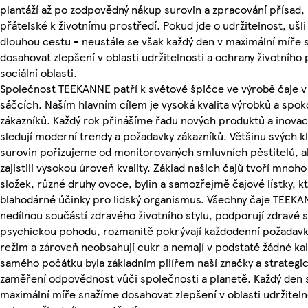
plantáží až po zodpovědný nákup surovin a zpracování přísad, 
přátelské k životnímu prostředí. Pokud jde o udržitelnost, ušli 
dlouhou cestu - neustále se však každý den v maximální míře
dosahovat zlepšení v oblasti udržitelnosti a ochrany životního p
sociální oblasti.
Společnost TEEKANNE patří k světové špičce ve výrobě čaje v
sáčcích. Naším hlavním cílem je vysoká kvalita výrobků a spok
zákazníků. Každý rok přinášíme řadu nových produktů a inovac
sledují moderní trendy a požadavky zákazníků. Většinu svých k
surovin pořizujeme od monitorovaných smluvních pěstitelů, 
zajistili vysokou úroveň kvality. Základ našich čajů tvoří mnoh
složek, různé druhy ovoce, bylin a samozřejmě čajové lístky, k
blahodárné účinky pro lidský organismus. Všechny čaje TEEKA
nedílnou součástí zdravého životního stylu, podporují zdravé s
psychickou pohodu, rozmanitě pokrývají každodenní požadavky
režim a zároveň neobsahují cukr a nemají v podstatě žádné ka
samého počátku byla základním pilířem naší značky a strategi
zaměření odpovědnost vůči společnosti a planetě. Každý den 
maximální míře snažíme dosahovat zlepšení v oblasti udržiteln