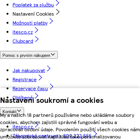
Poplatek za službu
Nastavení Cookies
Možnosti platby
itesco.cz
Clubcard
Pomoc s prvním nákupem
Jak nakupovat
Registrace
Rezervace času
Oblíbené
Nastavení soukromí a cookies
Kontakt
My a našich 18 partnerů používáme nebo ukládáme soubory
cookies, abychom zajistili správné fungování webu a
itesco.cz
zpracovali osobní údaje. Povolením použití všech cookies nám
Zákaznické centrum - 800 222 555
umožníte zobrazovat například také personalizovanou