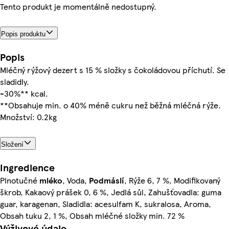
Tento produkt je momentálně nedostupný.
Popis produktu
Popis
Mléčný rýžový dezert s 15 % složky s čokoládovou příchutí. Se
sladidly.
-30%** kcal.
**Obsahuje min. o 40% méně cukru než běžná mléčná rýže.
Množství: 0.2kg
Složení
Ingredience
Plnotučné
mléko
, Voda,
Podmáslí
, Rýže 6, 7 %, Modifikovaný
škrob, Kakaový prášek 0, 6 %, Jedlá sůl, Zahušťovadla: guma
guar, karagenan, Sladidla: acesulfam K, sukralosa, Aroma,
Obsah tuku 2, 1 %, Obsah mléčné složky min. 72 %
Výživové údaje