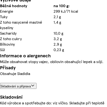
Běžné hodnoty
na 100 g:
Energie
299 kJ/71 kcal
Tuky
2,1 g
Z toho nasycené mastné
1,4 g
kyseliny
Sacharidy
10,0 g
Z toho cukry
3,2 g
Bílkoviny
2,9 g
Sůl
0,23 g
Informace o alergenech
Může obsahovat stopy vajec, obilovin obsahující lepek a sóji.
Přísady
Obsahuje Sladidla
Skladování a příprava
Skladování
Kód výrobce a spotřebujte do: viz víčko. Skladujte při teplotě