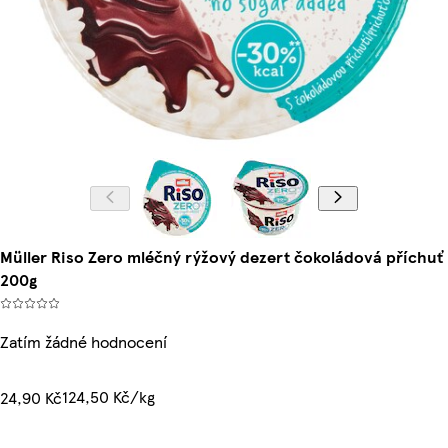
Müller Riso Zero mléčný rýžový dezert čokoládová příchuť
200g
Zatím žádné hodnocení
124,50 Kč/kg
24,90 Kč