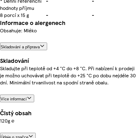
* Denní referenční
-
-
hodnoty příjmu
8 porcí x 15 g
-
-
Informace o alergenech
Obsahuje: Mléko
Skladování a příprava
Skladování
Skladujte při teplotě od +4 °C do +8 °C. Při nabízení k prodeji
je možno uchovávat při teplotě do +25 °C po dobu nejdéle 30
dní. Minimální trvanlivost na spodní straně obalu.
Více informací
Čistý obsah
120g ℮
Údaje o značce