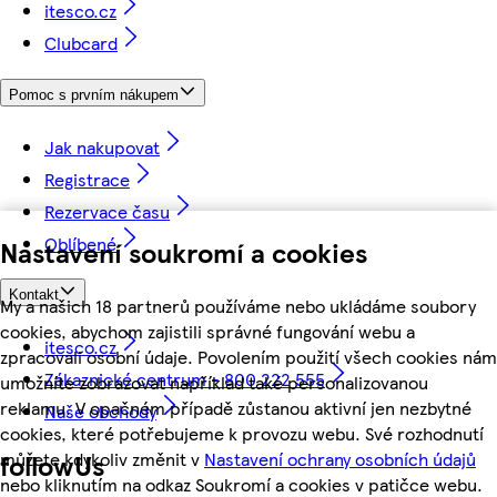
itesco.cz
Clubcard
Pomoc s prvním nákupem
Jak nakupovat
Registrace
Rezervace času
Oblíbené
Nastavení soukromí a cookies
Kontakt
My a našich 18 partnerů používáme nebo ukládáme soubory
cookies, abychom zajistili správné fungování webu a
itesco.cz
zpracovali osobní údaje. Povolením použití všech cookies nám
Zákaznické centrum - 800 222 555
umožníte zobrazovat například také personalizovanou
reklamu. V opačném případě zůstanou aktivní jen nezbytné
Naše obchody
cookies, které potřebujeme k provozu webu. Své rozhodnutí
můžete kdykoliv změnit v
Nastavení ochrany osobních údajů
followUs
nebo kliknutím na odkaz Soukromí a cookies v patičce webu.