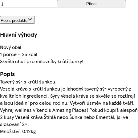
Přidat
Popis produktu
Hlavní výhody
Nový obal
1 porce = 25 kcal
Skvělá chuť pro milovníky krůtí šunky!
Popis
Tavený sýr s krůtí šunkou.
Veselá kráva s krůtí šunkou je lahodný tavený sýr vyrobený z
kvalitních ingrediencí. Sýry Veselá kráva se skvěle se roztírají
a jsou ideální pro celou rodinu. Vytvoří úsměv na každé tváři.
Vyhraj wellnes víkend s Amazing Places! Pokud koupíš alespoň
2 kusy Veselá kráva Štíhlá nebo Šunka nebo Ementál, jsi ve
slosovaní 2×.
Množství: 0.12kg