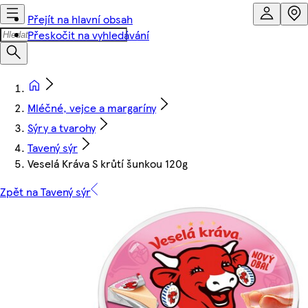
Přejít na hlavní obsah
Přeskočit na vyhledávání
Mléčné, vejce a margaríny
Sýry a tvarohy
Tavený sýr
Veselá Kráva S krůtí šunkou 120g
Zpět na Tavený sýr