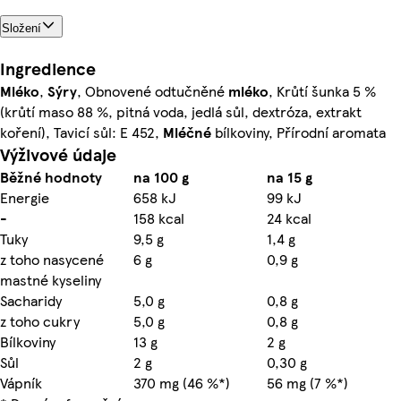
Složení
Ingredience
Mléko
,
Sýry
, Obnovené odtučněné
mléko
, Krůtí šunka 5 %
(krůtí maso 88 %, pitná voda, jedlá sůl, dextróza, extrakt
koření), Tavicí sůl: E 452,
Mléčné
bílkoviny, Přírodní aromata
Výživové údaje
Běžné hodnoty
na 100 g
na 15 g
Energie
658 kJ
99 kJ
-
158 kcal
24 kcal
Tuky
9,5 g
1,4 g
z toho nasycené
6 g
0,9 g
mastné kyseliny
Sacharidy
5,0 g
0,8 g
z toho cukry
5,0 g
0,8 g
Bílkoviny
13 g
2 g
Sůl
2 g
0,30 g
Vápník
370 mg (46 %*)
56 mg (7 %*)