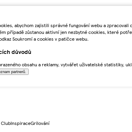
kies, abychom zajistili správné fungování webu a zpracovali 
ém případě zůstanou aktivní jen nezbytné cookies, které pot
odkaz Soukromí a cookies v patičce webu.
ících důvodů
azeného obsahu a reklamy, vytvářet uživatelské statistiky, uk
znam partnerů.
 Club
Inspirace
Grilování