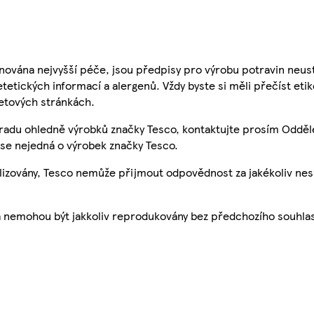
nována nejvyšší péče, jsou předpisy pro výrobu potravin neust
etetických informací a alergenů. Vždy byste si měli přečíst eti
etových stránkách.
 radu ohledně výrobků značky Tesco, kontaktujte prosím Odděl
se nejedná o výrobek značky Tesco.
ualizovány, Tesco nemůže přijmout odpovědnost za jakékoliv ne
a nemohou být jakkoliv reprodukovány bez předchozího souhla