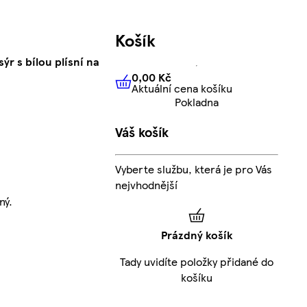
Košík
ýr s bílou plísní na
0,00 Kč
Aktuální cena košíku
0,00 Kč
Aktuální cena košíku
Pokladna
Váš košík
Vyberte službu, která je pro Vás
nejvhodnější
ný.
Prázdný košík
Tady uvidíte položky přidané do
košíku