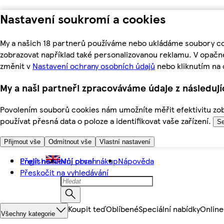
Nastavení soukromí a cookies
My a našich 18 partnerů používáme nebo ukládáme soubory coo
zobrazovat například také personalizovanou reklamu. V opačn
změnit v
Nastavení ochrany osobních údajů
nebo kliknutím na 
My a naši partneři zpracováváme údaje z následuj
Povolením souborů cookies nám umožníte měřit efektivitu zobr
používat přesná data o poloze a identifikovat vaše zařízení.
Se
Přijmout vše
Odmítnout vše
Vlastní nastavení
Přejít na hlavní obsah
English
Můj první nákup
Nápověda
Přeskočit na vyhledávání
Koupit teď
Oblíbené
Speciální nabídky
Online
Všechny kategorie