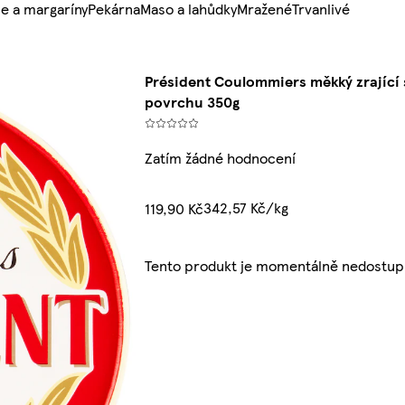
e a margaríny
Pekárna
Maso a lahůdky
Mražené
Trvanlivé
Président Coulommiers měkký zrající s
povrchu 350g
Zatím žádné hodnocení
342,57 Kč/kg
119,90 Kč
Tento produkt je momentálně nedostup