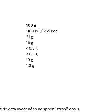
100 g
1100 kJ / 265 kcal
21 g
15 g
< 0,5 g
< 0,5 g
19 g
1,3 g
st do data uvedeného na spodní straně obalu.