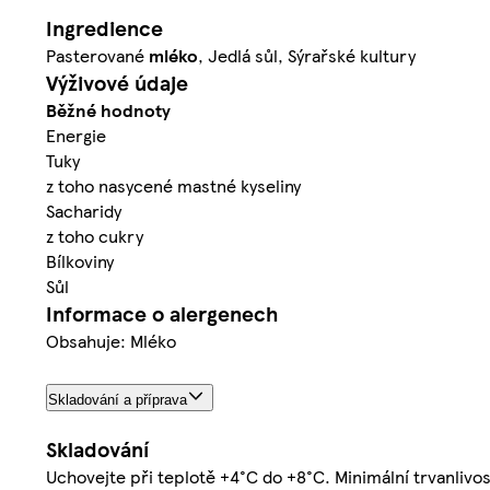
Ingredience
Pasterované
mléko
, Jedlá sůl, Sýrařské kultury
Výživové údaje
Běžné hodnoty
Energie
Tuky
z toho nasycené mastné kyseliny
Sacharidy
z toho cukry
Bílkoviny
Sůl
Informace o alergenech
Obsahuje: Mléko
Skladování a příprava
Skladování
Uchovejte při teplotě +4°C do +8°C. Minimální trvanlivo