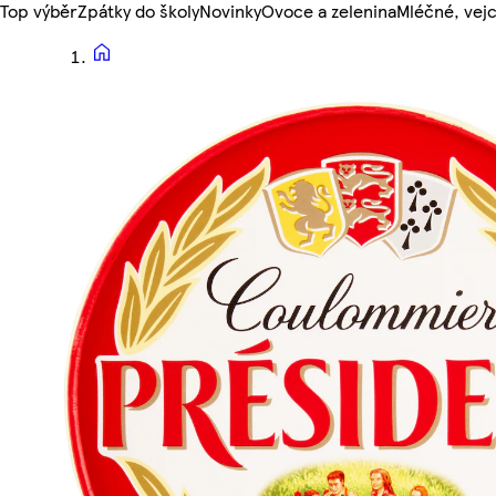
Top výběr
Zpátky do školy
Novinky
Ovoce a zelenina
Mléčné, vejc