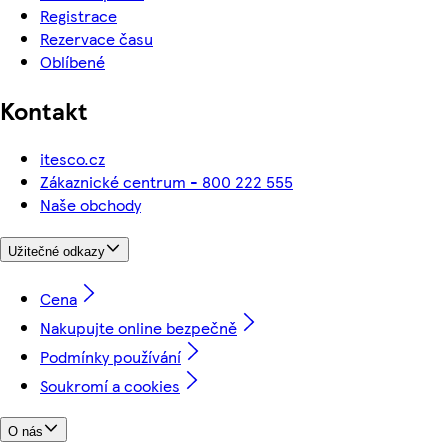
Registrace
Rezervace času
Oblíbené
Kontakt
itesco.cz
Zákaznické centrum - 800 222 555
Naše obchody
Užitečné odkazy
Cena
Nakupujte online bezpečně
Podmínky používání
Soukromí a cookies
O nás