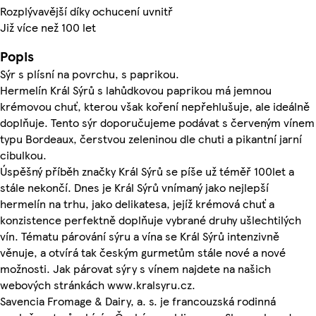
Rozplývavější díky ochucení uvnitř
Již více než 100 let
Popis
Sýr s plísní na povrchu, s paprikou.
Hermelín Král Sýrů s lahůdkovou paprikou má jemnou
krémovou chuť, kterou však koření nepřehlušuje, ale ideálně
doplňuje. Tento sýr doporučujeme podávat s červeným vínem
typu Bordeaux, čerstvou zeleninou dle chuti a pikantní jarní
cibulkou.
Úspěšný příběh značky Král Sýrů se píše už téměř 100let a
stále nekončí. Dnes je Král Sýrů vnímaný jako nejlepší
hermelín na trhu, jako delikatesa, jejíž krémová chuť a
konzistence perfektně doplňuje vybrané druhy ušlechtilých
vín. Tématu párování sýru a vína se Král Sýrů intenzivně
věnuje, a otvírá tak českým gurmetům stále nové a nové
možnosti. Jak párovat sýry s vínem najdete na našich
webových stránkách www.kralsyru.cz.
Savencia Fromage & Dairy, a. s. je francouzská rodinná