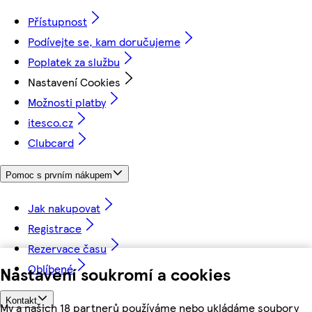
Přístupnost
Podívejte se, kam doručujeme
Poplatek za službu
Nastavení Cookies
Možnosti platby
itesco.cz
Clubcard
Pomoc s prvním nákupem
Jak nakupovat
Registrace
Rezervace času
Oblíbené
Nastavení soukromí a cookies
Kontakt
My a našich 18 partnerů používáme nebo ukládáme soubory