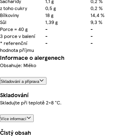
Sacharidy
1,1 g
0,2 %
z toho cukry
0,5 g
0,2 %
Bílkoviny
18 g
14,4 %
Sůl
1,39 g
9,3 %
Porce = 40 g
-
-
3 porce v balení
-
-
* referenční
-
-
hodnota příjmu
Informace o alergenech
Obsahuje: Mléko
Skladování a příprava
Skladování
Skladujte při teplotě 2-8 °C.
Více informací
Čistý obsah