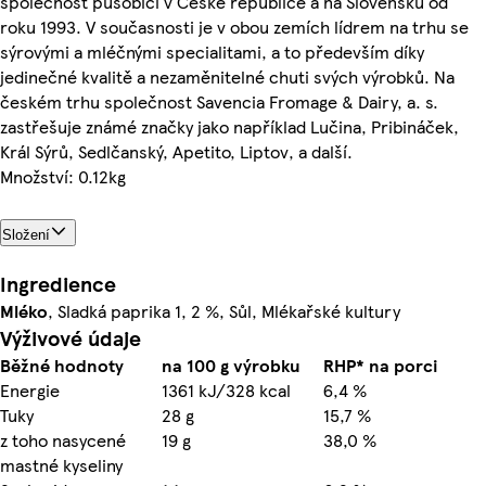
společnost působící v České republice a na Slovensku od
roku 1993. V současnosti je v obou zemích lídrem na trhu se
sýrovými a mléčnými specialitami, a to především díky
jedinečné kvalitě a nezaměnitelné chuti svých výrobků. Na
českém trhu společnost Savencia Fromage & Dairy, a. s.
zastřešuje známé značky jako například Lučina, Pribináček,
Král Sýrů, Sedlčanský, Apetito, Liptov, a další.
Množství: 0.12kg
Složení
Ingredience
Mléko
, Sladká paprika 1, 2 %, Sůl, Mlékařské kultury
Výživové údaje
Běžné hodnoty
na 100 g výrobku
RHP* na porci
Energie
1361 kJ/328 kcal
6,4 %
Tuky
28 g
15,7 %
z toho nasycené
19 g
38,0 %
mastné kyseliny