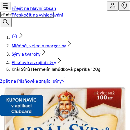
Přejít na hlavní obsah
Přeskočit na vyhledávání
Mléčné, vejce a margaríny
Sýry a tvarohy
Plísňové a zrajíci sýry
Král Sýrů Hermelín lahůdková paprika 120g
Zpět na Plísňové a zrajíci sýry