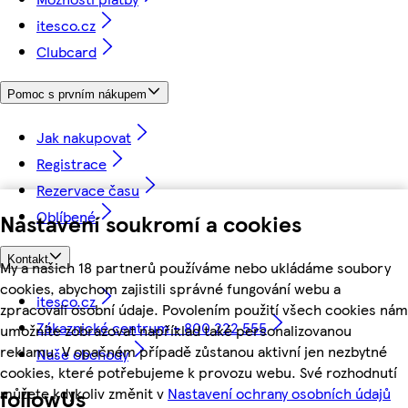
itesco.cz
Clubcard
Pomoc s prvním nákupem
Jak nakupovat
Registrace
Rezervace času
Oblíbené
Nastavení soukromí a cookies
Kontakt
My a našich 18 partnerů používáme nebo ukládáme soubory
cookies, abychom zajistili správné fungování webu a
itesco.cz
zpracovali osobní údaje. Povolením použití všech cookies nám
Zákaznické centrum - 800 222 555
umožníte zobrazovat například také personalizovanou
reklamu. V opačném případě zůstanou aktivní jen nezbytné
Naše obchody
cookies, které potřebujeme k provozu webu. Své rozhodnutí
můžete kdykoliv změnit v
Nastavení ochrany osobních údajů
followUs