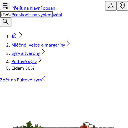
Přejít na hlavní obsah
Přeskočit na vyhledávání
Mléčné, vejce a margaríny
Sýry a tvarohy
Pultové sýry
Eidam 30%
Zpět na Pultové sýry