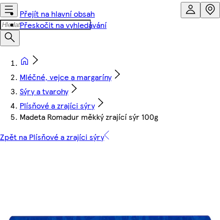
Přejít na hlavní obsah
Přeskočit na vyhledávání
Mléčné, vejce a margaríny
Sýry a tvarohy
Plísňové a zrajíci sýry
Madeta Romadur měkký zrající sýr 100g
Zpět na Plísňové a zrajíci sýry