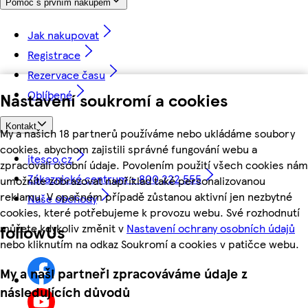
Pomoc s prvním nákupem
Jak nakupovat
Registrace
Rezervace času
Oblíbené
Nastavení soukromí a cookies
Kontakt
My a našich 18 partnerů používáme nebo ukládáme soubory
cookies, abychom zajistili správné fungování webu a
itesco.cz
zpracovali osobní údaje. Povolením použití všech cookies nám
Zákaznické centrum - 800 222 555
umožníte zobrazovat například také personalizovanou
reklamu. V opačném případě zůstanou aktivní jen nezbytné
Naše obchody
cookies, které potřebujeme k provozu webu. Své rozhodnutí
můžete kdykoliv změnit v
Nastavení ochrany osobních údajů
followUs
nebo kliknutím na odkaz Soukromí a cookies v patičce webu.
My a naši partneři zpracováváme údaje z
následujících důvodů