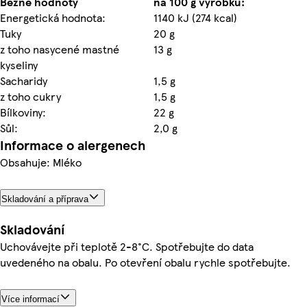
Běžné hodnoty
na 100 g výrobku:
Energetická hodnota:
1140 kJ (274 kcal)
Tuky
20 g
z toho nasycené mastné
13 g
kyseliny
Sacharidy
1,5 g
z toho cukry
1,5 g
Bílkoviny:
22 g
Sůl:
2,0 g
Informace o alergenech
Obsahuje: Mléko
Skladování a příprava
Skladování
Uchovávejte při teplotě 2-8°C. Spotřebujte do data
uvedeného na obalu. Po otevření obalu rychle spotřebujte.
Více informací