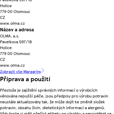
Holice
779 00 Olomouc
CZ
www.olma.cz
Název a adresa
OLMA, a.s.
Pavelkova 597/18
Holice
779 00 Olomouc
CZ
www.olma.cz
Zobrazit vše Margaríny
Příprava a použití
Přestože je zajištění správných informací o výrobcích
věnována nejvyšší péče, jsou předpisy pro výrobu potravin
neustále aktualizovány tak, že může dojít ke změně složek
potravin, obsahu živin, dietetických informací a alergenů.
Vždy byste si měli přečíst etiketu na výrobku a nespoléhat se