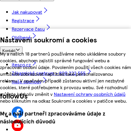
Jak nakupovat
Registrace
Rezervace času
Oblíbené
Nastavení soukromí a cookies
Kontakt
My a našich 18 partnerů používáme nebo ukládáme soubory
cookies, abychom zajistili správné fungování webu a
itesco.cz
zpracovali osobní údaje. Povolením použití všech cookies nám
Zákaznické centrum - 800 222 555
umožníte zobrazovat například také personalizovanou
reklamu. V opačném případě zůstanou aktivní jen nezbytné
Naše obchody
cookies, které potřebujeme k provozu webu. Své rozhodnutí
můžete kdykoliv změnit v
Nastavení ochrany osobních údajů
followUs
nebo kliknutím na odkaz Soukromí a cookies v patičce webu.
My a naši partneři zpracováváme údaje z
následujících důvodů