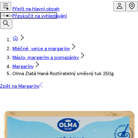
Přejít na hlavní obsah
Přeskočit na vyhledávání
Mléčné, vejce a margaríny
Máslo, margaríny a pomazánky
Margaríny
Olma Zlatá Haná Roztíratelný směsný tuk 250g
Zpět na Margaríny