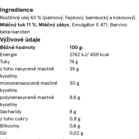
Ingredience
Rostlinný olej 63 % (palmový, řepkový, bambucký a kokosový),
Mléčný
tuk 11 %
,
Mléčný
zákys
, Emulgátor E 471, Barvivo
beta-karoten
Výživové údaje
Běžné hodnoty
100 g:
Energie
2762 kJ/ 659 kcal
Tuky
74 g
z toho nasycené mastné
35 g
kyseliny
mononenasycené mastné
30 g
kyseliny
polynenasycené mastné
8,6 g
kyseliny
Sacharidy
8 g
z toho cukry
0,8 g
Bílkoviny
0,6 g
Sůl
0,02 g