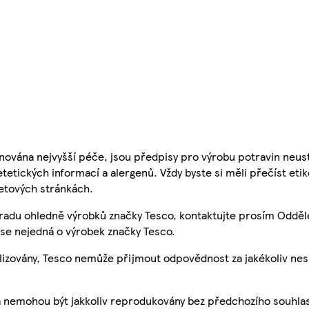
nována nejvyšší péče, jsou předpisy pro výrobu potravin neust
etetických informací a alergenů. Vždy byste si měli přečíst eti
etových stránkách.
 radu ohledně výrobků značky Tesco, kontaktujte prosím Odděl
se nejedná o výrobek značky Tesco.
ualizovány, Tesco nemůže přijmout odpovědnost za jakékoliv ne
a nemohou být jakkoliv reprodukovány bez předchozího souhla