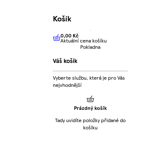
Košík
0,00 Kč
Aktuální cena košíku
0,00 Kč
Aktuální cena košíku
Pokladna
Váš košík
Vyberte službu, která je pro Vás
nejvhodnější
Prázdný košík
Tady uvidíte položky přidané do
košíku