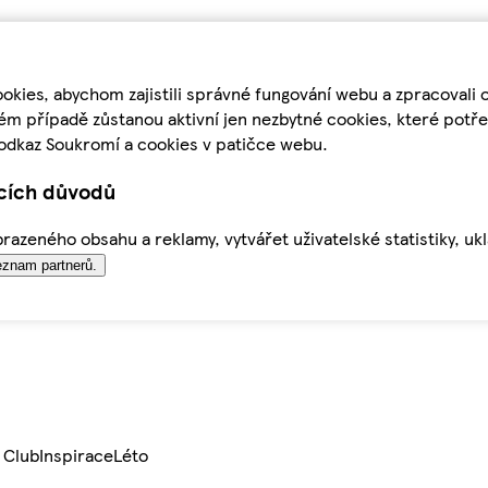
kies, abychom zajistili správné fungování webu a zpracovali 
ém případě zůstanou aktivní jen nezbytné cookies, které pot
odkaz Soukromí a cookies v patičce webu.
ících důvodů
azeného obsahu a reklamy, vytvářet uživatelské statistiky, uk
znam partnerů.
 Club
Inspirace
Léto