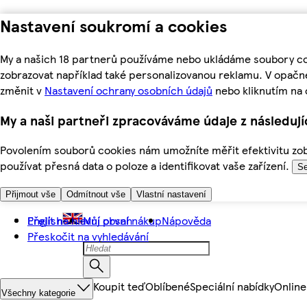
Nastavení soukromí a cookies
My a našich 18 partnerů používáme nebo ukládáme soubory coo
zobrazovat například také personalizovanou reklamu. V opačn
změnit v
Nastavení ochrany osobních údajů
nebo kliknutím na 
My a naši partneři zpracováváme údaje z následuj
Povolením souborů cookies nám umožníte měřit efektivitu zobr
používat přesná data o poloze a identifikovat vaše zařízení.
Se
Přijmout vše
Odmítnout vše
Vlastní nastavení
Přejít na hlavní obsah
English
Můj první nákup
Nápověda
Přeskočit na vyhledávání
Koupit teď
Oblíbené
Speciální nabídky
Online
Všechny kategorie