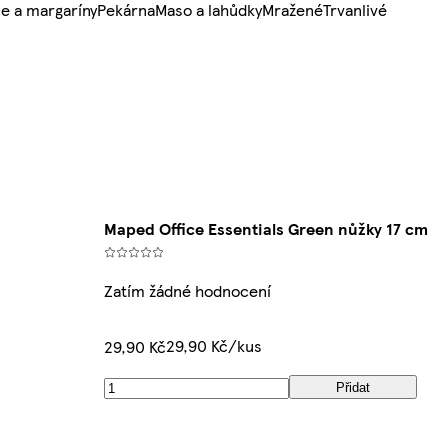
e a margaríny
Pekárna
Maso a lahůdky
Mražené
Trvanlivé
Maped Office Essentials Green nůžky 17 cm
Zatím žádné hodnocení
29,90 Kč/kus
29,90 Kč
Přidat