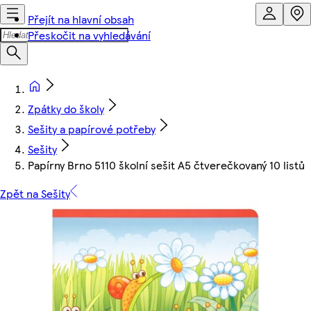
Přejít na hlavní obsah
Přeskočit na vyhledávání
Zpátky do školy
Sešity a papírové potřeby
Sešity
Papírny Brno 5110 školní sešit A5 čtverečkovaný 10 listů
Zpět na Sešity