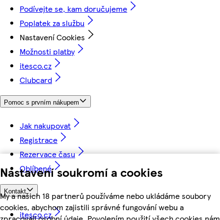
Podívejte se, kam doručujeme
Poplatek za službu
Nastavení Cookies
Možnosti platby
itesco.cz
Clubcard
Pomoc s prvním nákupem
Jak nakupovat
Registrace
Rezervace času
Oblíbené
Nastavení soukromí a cookies
Kontakt
My a našich 18 partnerů používáme nebo ukládáme soubory
cookies, abychom zajistili správné fungování webu a
itesco.cz
zpracovali osobní údaje. Povolením použití všech cookies nám